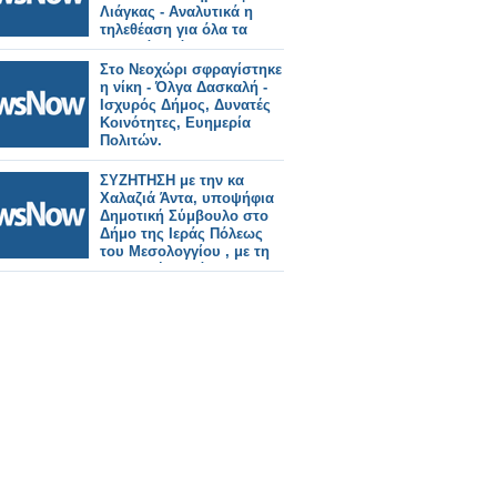
Λιάγκας - Αναλυτικά η
τηλεθέαση για όλα τα
πρωινά πρόγραμμα
(9/10/2023)
Στο Νεοχώρι σφραγίστηκε
η νίκη - Όλγα Δασκαλή -
Ισχυρός Δήμος, Δυνατές
Κοινότητες, Ευημερία
Πολιτών.
ΣΥΖΗΤΗΣΗ με την κα
Χαλαζιά Άντα, υποψήφια
Δημοτική Σύμβουλο στο
Δήμο της Ιεράς Πόλεως
του Μεσολογγίου , με τη
Δημοτική παράταξη
ΙΣΧΥΡΟΣ ΔΗΜΟΣ-
ΔΥΝΑΤΕΣ ΚΟΙΝΟΤΗΤΕΣ -
ΕΥΗΜΕΡΙΑ ΤΩΝ ΠΟΛΙΤΏΝ
με επικεφαλή τη κ Όλγα
Δασκαλή