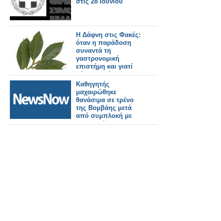
στις 28 Ιουνίου
Η Δάφνη στις Φακές:
όταν η παράδοση
συναντά τη
γαστρονομική
επιστήμη και γιατί
βάζουμε φύλλα
δάφνης στις φακές!
Καθηγητής
μαχαιρώθηκε
θανάσιμα σε τρένο
της Βομβάης μετά
από συμπλοκή με
συνεπιβάτη