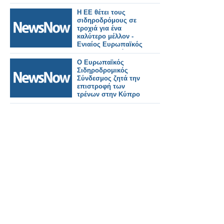
Symonds)
Η ΕΕ θέτει τους
σιδηροδρόμους σε
τροχιά για ένα
καλύτερο μέλλον -
Ενιαίος Ευρωπαϊκός
Σιδηροδρομικός
Χώρος.
Ο Ευρωπαϊκός
Σιδηροδρομικός
Σύνδεσμος ζητά την
επιστροφή των
τρένων στην Κύπρο