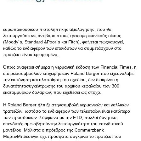
ευρωπαϊκούοίκου πιστοληπτικής αξιολόγησης, που θα
λειτουργούσε ως αντίβαρο στους τρειςαμερικανικούς οίκους
(Moody`s, Standard &Poor`s και Fitch), φαίνεται πωςναυαγεί,
καθώς το ενδιαφέρον των επενδυτών να συμμετάσχουν στο
πρότζεκτ είναιπεριορισμένο.
Όπως αναφέρει σήμερα η γερμανική έκδοση των Financial Times, η
εταιρείασυμβούλων επιχειρήσεων Roland Berger που είχεαναλάβει
την εκπόνηση και υλοποίηση του σχεδίου, δεν διακρίνει τη
δυνατότητασυγκέντρωσης του αρχικού κεφαλαίου των 300
εκατομμυρίων δολαρίων, που είχεθέσει ως στόχο.
Η Roland Berger ήλπιζε στηνσυμβολή γερμανικών και γαλλικών
τραπεζών, ωστόσο το ενδιαφέρον των τελευταίωνείναι κατώτερο
των προσδοκιών. Σύμφωνα με την FTD, πολλοί δυνητικοί
επενδυτές αμφισβητούντην λειτουργικότητα του επενδυτικού
μοντέλου. Μάλιστα ο πρόεδρος της Commerzbank
ΜάρτινΜπλέσινγκ είχε πρόσφατα συγκρίνει το πρότζεκτ του