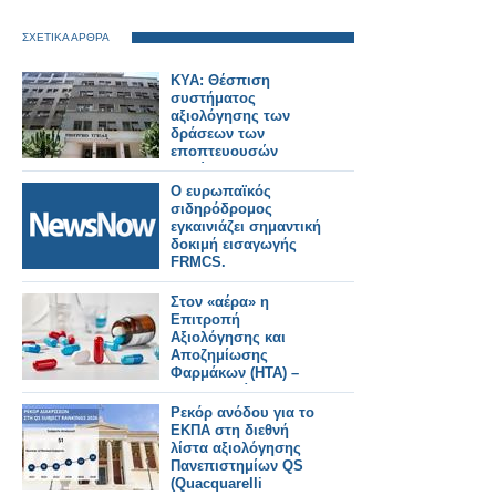
ΣΧΕΤΙΚΑ ΑΡΘΡΑ
ΚΥΑ: Θέσπιση
συστήματος
αξιολόγησης των
δράσεων των
εποπτευουσών
αρχών του
Υπουργείου Υγείας
Ο ευρωπαϊκός
σιδηρόδρομος
εγκαινιάζει σημαντική
δοκιμή εισαγωγής
FRMCS.
Στον «αέρα» η
Επιτροπή
Αξιολόγησης και
Αποζημίωσης
Φαρμάκων (ΗΤΑ) –
Δεν μπορεί να
συνεδριάσει, σε
Ρεκόρ ανόδου για το
αναμονή δεκάδες
ΕΚΠΑ στη διεθνή
φάκελοι φαρμάκων
λίστα αξιολόγησης
Πανεπιστημίων QS
(Quacquarelli