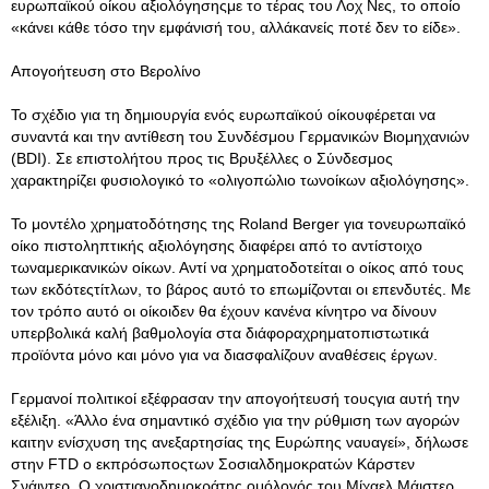
ευρωπαϊκού οίκου αξιολόγησηςμε το τέρας του Λοχ Νες, το οποίο
«κάνει κάθε τόσο την εμφάνισή του, αλλάκανείς ποτέ δεν το είδε».
Απογοήτευση στο Βερολίνο
Το σχέδιο για τη δημιουργία ενός ευρωπαϊκού οίκουφέρεται να
συναντά και την αντίθεση του Συνδέσμου Γερμανικών Βιομηχανιών
(BDI). Σε επιστολήτου προς τις Βρυξέλλες ο Σύνδεσμος
χαρακτηρίζει φυσιολογικό το «ολιγοπώλιο τωνοίκων αξιολόγησης».
Το μοντέλο χρηματοδότησης της Roland Berger για τονευρωπαϊκό
οίκο πιστοληπτικής αξιολόγησης διαφέρει από το αντίστοιχο
τωναμερικανικών οίκων. Αντί να χρηματοδοτείται ο οίκος από τους
των εκδότεςτίτλων, το βάρος αυτό το επωμίζονται οι επενδυτές. Με
τον τρόπο αυτό οι οίκοιδεν θα έχουν κανένα κίνητρο να δίνουν
υπερβολικά καλή βαθμολογία στα διάφοραχρηματοπιστωτικά
προϊόντα μόνο και μόνο για να διασφαλίζουν αναθέσεις έργων.
Γερμανοί πολιτικοί εξέφρασαν την απογοήτευσή τουςγια αυτή την
εξέλιξη. «Άλλο ένα σημαντικό σχέδιο για την ρύθμιση των αγορών
καιτην ενίσχυση της ανεξαρτησίας της Ευρώπης ναυαγεί», δήλωσε
στην FTD ο εκπρόσωποςτων Σοσιαλδημοκρατών Κάρστεν
Σνάιντερ. Ο χριστιανοδημοκράτης ομόλογός του,Μίχαελ Μάιστερ,