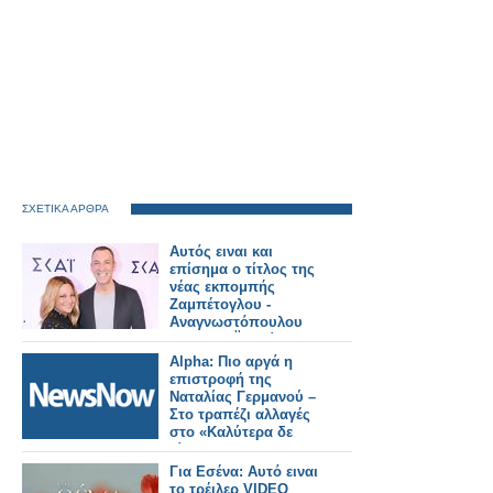
ΣΧΕΤΙΚΑ ΑΡΘΡΑ
Αυτός ειναι και
επίσημα ο τίτλος της
νέας εκπομπής
Ζαμπέτογλου -
Αναγνωστόπουλου
στον ΣΚΑΪ - Δείτε το
τρειλερ
Alpha: Πιο αργά η
επιστροφή της
Ναταλίας Γερμανού –
Στο τραπέζι αλλαγές
στο «Καλύτερα δε
γίνεται»
Για Εσένα: Αυτό ειναι
το τρέιλερ VIDEO