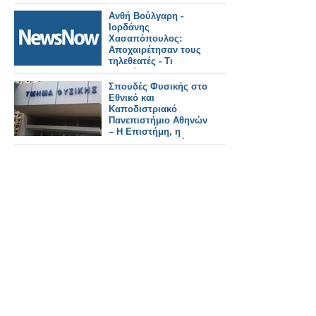
μέλλον της ιστορικής
σιδηροδρομικής
Ανθή Βούλγαρη -
γραμμής.
Ιορδάνης
Χασαπόπουλος:
Αποχαιρέτησαν τους
τηλεθεατές - Τι
αποκάλυψαν το
τηλεοπτικό τους
Σπουδές Φυσικής στο
μέλλον;
Εθνικό και
Καποδιστριακό
Πανεπιστήμιο Αθηνών
– Η Επιστήμη, η
Έρευνα, η Διεθνής
Αναγνώριση, οι
Επαγγελματικές
Προοπτικές