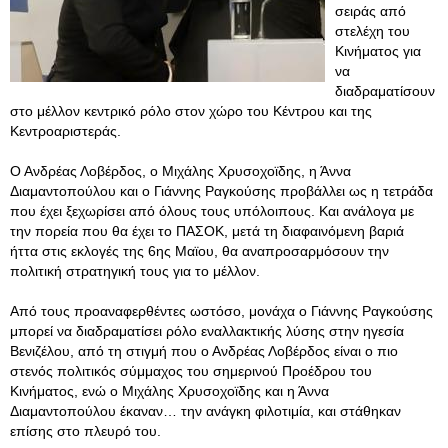
σειράς από
στελέχη του
Κινήματος για
να
διαδραματίσουν
στο μέλλον κεντρικό ρόλο στον χώρο του Κέντρου και της
Κεντροαριστεράς.
Ο Ανδρέας Λοβέρδος, ο Μιχάλης Χρυσοχοϊδης, η Άννα
Διαμαντοπούλου και ο Γιάννης Ραγκούσης προβάλλει ως η τετράδα
που έχει ξεχωρίσει από όλους τους υπόλοιπους. Και ανάλογα με
την πορεία που θα έχει το ΠΑΣΟΚ, μετά τη διαφαινόμενη βαριά
ήττα στις εκλογές της 6ης Μαϊου, θα αναπροσαρμόσουν την
πολιτική στρατηγική τους για το μέλλον.
Από τους προαναφερθέντες ωστόσο, μονάχα ο Γιάννης Ραγκούσης
μπορεί να διαδραματίσει ρόλο εναλλακτικής λύσης στην ηγεσία
Βενιζέλου, από τη στιγμή που ο Ανδρέας Λοβέρδος είναι ο πιο
στενός πολιτικός σύμμαχος του σημερινού Προέδρου του
Κινήματος, ενώ ο Μιχάλης Χρυσοχοϊδης και η Άννα
Διαμαντοπούλου έκαναν… την ανάγκη φιλοτιμία, και στάθηκαν
επίσης στο πλευρό του.