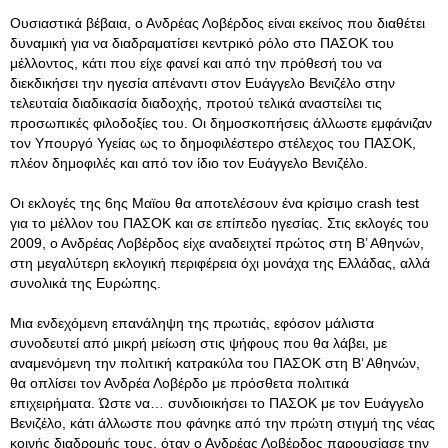
Ουσιαστικά βέβαια, ο Ανδρέας Λοβέρδος είναι εκείνος που διαθέτει
δυναμική για να διαδραματίσει κεντρικό ρόλο στο ΠΑΣΟΚ του
μέλλοντος, κάτι που είχε φανεί και από την πρόθεσή του να
διεκδικήσει την ηγεσία απέναντι στον Ευάγγελο Βενιζέλο στην
τελευταία διαδικασία διαδοχής, προτού τελικά αναστείλει τις
προσωπικές φιλοδοξίες του. Οι δημοσκοπήσεις άλλωστε εμφάνιζαν
τον Υπουργό Υγείας ως το δημοφιλέστερο στέλεχος του ΠΑΣΟΚ,
πλέον δημοφιλές και από τον ίδιο τον Ευάγγελο Βενιζέλο.
Οι εκλογές της 6ης Μαϊου θα αποτελέσουν ένα κρίσιμο crash test
για το μέλλον του ΠΑΣΟΚ και σε επίπεδο ηγεσίας. Στις εκλογές του
2009, ο Ανδρέας Λοβέρδος είχε αναδειχτεί πρώτος στη Β’ Αθηνών,
στη μεγαλύτερη εκλογική περιφέρεια όχι μονάχα της Ελλάδας, αλλά
συνολικά της Ευρώπης.
Μια ενδεχόμενη επανάληψη της πρωτιάς, εφόσον μάλιστα
συνοδευτεί από μικρή μείωση στις ψήφους που θα λάβει, με
αναμενόμενη την πολιτική κατρακύλα του ΠΑΣΟΚ στη Β’ Αθηνών,
θα οπλίσει τον Ανδρέα Λοβέρδο με πρόσθετα πολιτικά
επιχειρήματα. Ώστε να… συνδιοικήσει το ΠΑΣΟΚ με τον Ευάγγελο
Βενιζέλο, κάτι άλλωστε που φάνηκε από την πρώτη στιγμή της νέας
κοινής διαδρομής τους, όταν ο Ανδρέας Λοβέρδος παρουσίασε την