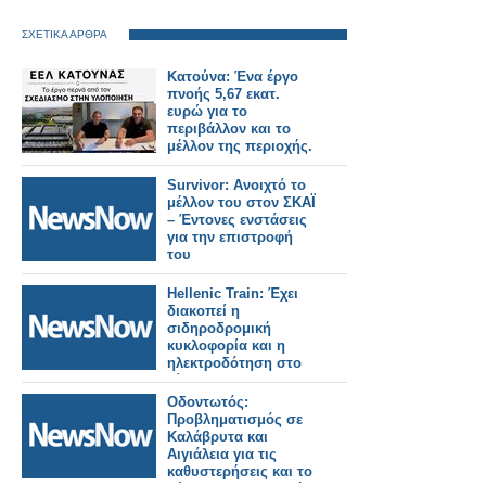
ΣΧΕΤΙΚΑ ΑΡΘΡΑ
Κατούνα: Ένα έργο
πνοής 5,67 εκατ.
ευρώ για το
περιβάλλον και το
μέλλον της περιοχής.
Survivor: Ανοιχτό το
μέλλον του στον ΣΚΑΪ
– Έντονες ενστάσεις
για την επιστροφή
του
Hellenic Train: Έχει
διακοπεί η
σιδηροδρομική
κυκλοφορία και η
ηλεκτροδότηση στο
δίκτυο του
Προαστιακού
Οδοντωτός:
Σιδηροδρόμου
Προβληματισμός σε
Αθηνών.
Καλάβρυτα και
Αιγιάλεια για τις
καθυστερήσεις και το