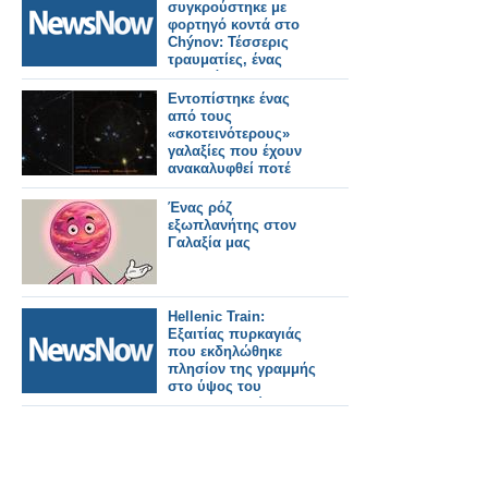
συγκρούστηκε με
φορτηγό κοντά στο
Chýnov: Τέσσερις
τραυματίες, ένας
σοβαρά.
Εντοπίστηκε ένας
από τους
«σκοτεινότερους»
γαλαξίες που έχουν
ανακαλυφθεί ποτέ
Ένας ρόζ
εξωπλανήτης στον
Γαλαξία μας
Hellenic Train:
Εξαιτίας πυρκαγιάς
που εκδηλώθηκε
πλησίον της γραμμής
στο ύψος του
Ευαγγελισμού
διακόπηκε η
κυκλοφορία.