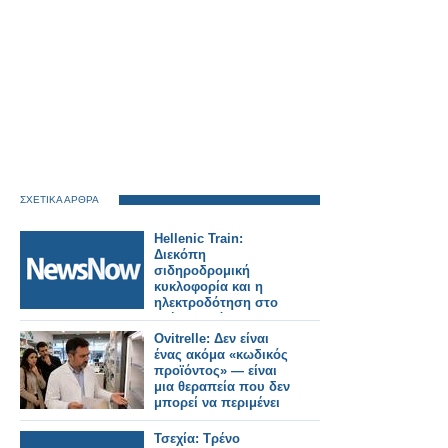
ΣΧΕΤΙΚΑ ΑΡΘΡΑ
Hellenic Train:
Διεκόπη
σιδηροδρομική
κυκλοφορία και η
ηλεκτροδότηση στο
τμήμα Οινόη –
Χαλκίδα, εξαιτίας
Ovitrelle: Δεν είναι
πυρκαγιάς.
ένας ακόμα «κωδικός
προϊόντος» — είναι
μια θεραπεία που δεν
μπορεί να περιμένει
Τσεχία: Τρένο