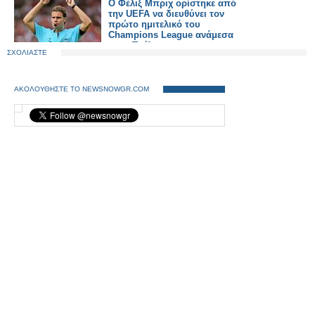
Ο Φέλιξ Μπριχ ορίστηκε από
την UEFA να διευθύνει τον
πρώτο ημιτελικό του
Champions League ανάμεσα
στην Τσέλσι και την
ΣΧΟΛΙΑΣΤΕ
Μπαρτσελόνα
ΑΚΟΛΟΥΘΗΣΤΕ ΤΟ NEWSNOWGR.COM