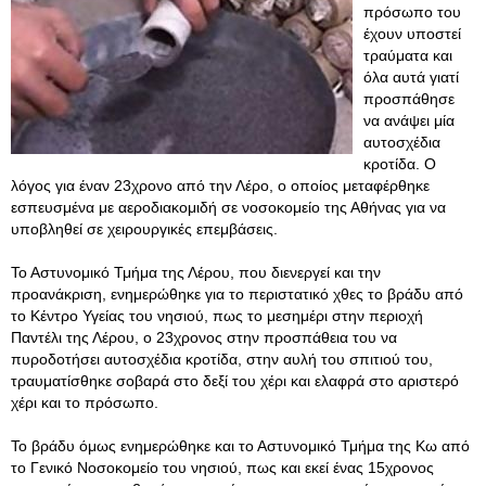
πρόσωπο του
έχουν υποστεί
τραύματα και
όλα αυτά γιατί
προσπάθησε
να ανάψει μία
αυτοσχέδια
κροτίδα. Ο
λόγος για έναν 23χρονο από την Λέρο, ο οποίος μεταφέρθηκε
εσπευσμένα με αεροδιακομιδή σε νοσοκομείο της Αθήνας για να
υποβληθεί σε χειρουργικές επεμβάσεις.
Το Αστυνομικό Τμήμα της Λέρου, που διενεργεί και την
προανάκριση, ενημερώθηκε για το περιστατικό χθες το βράδυ από
το Κέντρο Υγείας του νησιού, πως το μεσημέρι στην περιοχή
Παντέλι της Λέρου, ο 23χρονος στην προσπάθεια του να
πυροδοτήσει αυτοσχέδια κροτίδα, στην αυλή του σπιτιού του,
τραυματίσθηκε σοβαρά στο δεξί του χέρι και ελαφρά στο αριστερό
χέρι και το πρόσωπο.
Το βράδυ όμως ενημερώθηκε και το Αστυνομικό Τμήμα της Κω από
το Γενικό Νοσοκομείο του νησιού, πως και εκεί ένας 15χρονος