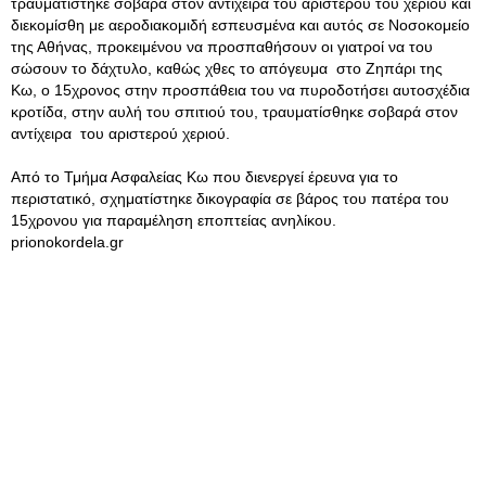
τραυματίστηκε σοβαρά στον αντίχειρα του αριστερού του χεριού και
διεκομίσθη με αεροδιακομιδή εσπευσμένα και αυτός σε Νοσοκομείο
της Αθήνας, προκειμένου να προσπαθήσουν οι γιατροί να του
σώσουν το δάχτυλο, καθώς χθες το απόγευμα στο Ζηπάρι της
Κω, ο 15χρονος στην προσπάθεια του να πυροδοτήσει αυτοσχέδια
κροτίδα, στην αυλή του σπιτιού του, τραυματίσθηκε σοβαρά στον
αντίχειρα του αριστερού χεριού.
Από το Τμήμα Ασφαλείας Κω που διενεργεί έρευνα για το
περιστατικό, σχηματίστηκε δικογραφία σε βάρος του πατέρα του
15χρονου για παραμέληση εποπτείας ανηλίκου.
prionokordela.gr