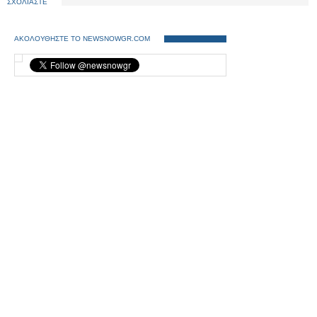
ΣΧΟΛΙΑΣΤΕ
ΑΚΟΛΟΥΘΗΣΤΕ ΤΟ NEWSNOWGR.COM