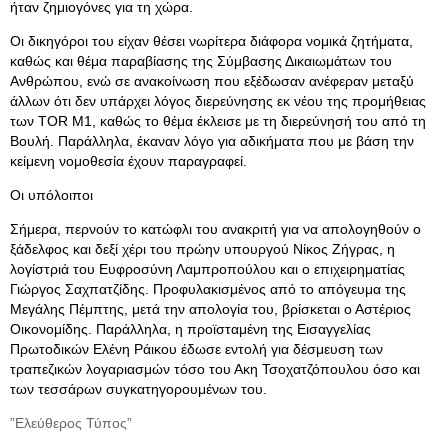
ήταν ζημιογόνες για τη χώρα.
Οι δικηγόροι του είχαν θέσει νωρίτερα διάφορα νομικά ζητήματα,
καθώς και θέμα παραβίασης της Σύμβασης Δικαιωμάτων του
Ανθρώπου, ενώ σε ανακοίνωση που εξέδωσαν ανέφεραν μεταξύ
άλλων ότι δεν υπάρχει λόγος διερεύνησης εκ νέου της προμήθειας
των TOR M1, καθώς το θέμα έκλεισε με τη διερεύνησή του από τη
Βουλή. Παράλληλα, έκαναν λόγο για αδικήματα που με βάση την
κείμενη νομοθεσία έχουν παραγραφεί.
Οι υπόλοιποι
Σήμερα, περνούν το κατώφλι του ανακριτή για να απολογηθούν ο
ξάδελφος και δεξί χέρι του πρώην υπουργού Νίκος Ζήγρας, η
λογίστριά του Ευφροσύνη Λαμπροπούλου και ο επιχειρηματίας
Γιώργος Σαχπατζίδης. Προφυλακισμένος από το απόγευμα της
Μεγάλης Πέμπτης, μετά την απολογία του, βρίσκεται ο Αστέριος
Οικονομίδης. Παράλληλα, η προϊσταμένη της Εισαγγελίας
Πρωτοδικών Ελένη Ράικου έδωσε εντολή για δέσμευση των
τραπεζικών λογαριασμών τόσο του Ακη Τσοχατζόπουλου όσο και
των τεσσάρων συγκατηγορουμένων του.
”Ελεύθερος Τύπος”