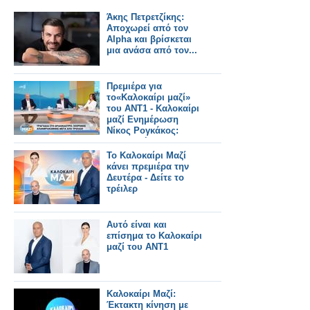
Άκης Πετρετζίκης:
Αποχωρεί από τον
Alpha και βρίσκεται
μια ανάσα από τον...
Πρεμιέρα για
το«Καλοκαίρι μαζί»
του ΑΝΤ1 - Καλοκαίρι
μαζί Ενημέρωση
Νίκος Ρογκάκος:
«Επιλογή του
σταθμού είναι να
Το Καλοκαίρι Μαζί
προχωρήσει την
κάνει πρεμιέρα την
ενημέρωση»
Δευτέρα - Δείτε το
τρέιλερ
Αυτό είναι και
επίσημα το Καλοκαίρι
μαζί του ΑΝΤ1
Καλοκαίρι Μαζί:
Έκτακτη κίνηση με