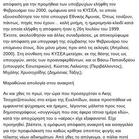
απόφαση για την προμήθεια των υποβρυχίων ελήφθη τον
Φεβρουάριο του 2000, ομόφωνα από το ΚΥΣΕΑ, το οποίο
εξουσιοδότησε τον τότε υπουργό Εθνικής Άμυνας. Όπως τονίζουν,
πάντως, πηγές που έχουν… καλή μνήμη, η ημερομηνία-κλειδί κατά
την οποία ελήφθη η απόφαση ήταν η 26η Ιουλίου του 1999.
Έκτοτε, ακολούθησαν και άλλες συνεδριάσεις, με αποκορύφωμα
την απόφαση για υπογραφή της σύμβασης τον Φεβρουάριο του
επόμενου έτους, δύο μόνο μήνες πριν από τις εκλογές (Απρίλιος
2000). Στη σύνθεση του ΚΥΣΕΑ μετείχαν, εκ της θέσης τους ως
υπουργών, εκτός των προαναφερθέντων, και οι Βάσω Παπανδρέου
(υπουργός Εσωτερικών), Κώστας Λαλιώτης (Περιβάλλοντος),
Μιχάλης Χρυσοχοΐδης (Δημόσιας Τάξης).
Μαραθώνια απολογία στον ανακριτή
Αν και χθες το πρωί, την ώρα που προσερχόταν ο Ακης
Τσοχατζόπουλος στο κτίριο της Ευελπίδων, έκανε προσπάθεια να
εμφανιστεί ψύχραιμος και ήρεμος, λέγοντας μάλιστα προς τους
δημοσιογράφους «συγγνώμη που σας έφερα τέτοια ημέρα εδώ»,
κατά την αποχώρησή του ο «αέρας» είχε εξαφανιστεί. Είχε
προηγηθεί, βλέπετε, η ομόφωνη απόφαση ανακριτή και εισαγγελέα
για την προφυλάκισή του καθώς κρίθηκε ύποπτος φυγής και
τέλεσης νέων αδικημάτων. Από χθες το απόγευμα, ο πάλαι ποτέ