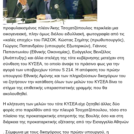
προφυλακισμένος πλέον Άκης Τσοχατζόπουλος περικλείει μια
οικογενειακή, πλην όμως διόλου ειδυλλιακή, φωτογραφία από τις
«καλές εποχές» του ΠΑΣΟΚ. Κώστας Σημίτης (πρωθυπουργός),
Γιώργος Παπανδρέου (υπουργός Εξωτερικών), Γιάννος
Παπαντωνίου (Εθνικής Οικονομίας), Ευάγγελος Βενιζέλος
(Ανάπτυξης) και άλλα στελέχη της τότε κυβέρνησης μετείχαν στη
σύνθεση του ΚΥΣΕΑ, το οποίο άναψε το πράσινο φως για την
αγορά των υποβρυχίων τύπου S 214. Η απόφαση του πρώην
υπουργού Εθνικής Αμύνης και των πληρεξούσιων δικηγόρων του
να ζητήσουν την κατάθεση όλων των μελών του ΚΥΣΕΑ δίνει το
στίγμα της επιθετικής υπερασπιστικής γραμμής που θα
ακολουθηθεί.
Η κλήτευση των μελών του τότε ΚΥΣΕΑ είχε ζητηθεί άλλες δύο
φορές στο παρελθόν από την πλευρά Τσοχατζόπουλου, τόσο στο
πλαίσιο της προκαταρκτικής επιτροπής της Βουλής όσο και στη
διάρκεια της προκαταρκτικής εξέτασης από την Εισαγγελία Αθηνών
. Σύμφωνα με τους δικηγόρους του πρώην υπουργού, η