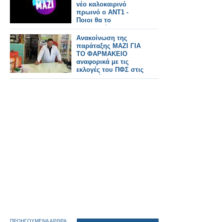
νέο καλοκαιρινό
πρωινό ο ΑΝΤ1 -
Ποιοι θα το
παρουσιάζουν και τι
ώρα θα παίζει;
Ανακοίνωση της
παράταξης ΜΑΖΙ ΓΙΑ
ΤΟ ΦΑΡΜΑΚΕΙΟ
αναφορικά με τις
εκλογές του ΠΦΣ στις
28 Ιουνίου 2026
ΠΡΟΗΓΟΥΜΕΝΑ ΑΡΘΡΑ