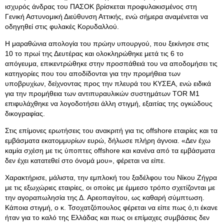
ισχυρός άνδρας του ΠΑΣΟΚ βρίσκεται προφυλακισμένος στη
Γενική Αστυνομική Διεύθυνση Αττικής, ενώ σήμερα αναμένεται να
οδηγηθεί στις φυλακές Κορυδαλλού.
Η μαραθώνια απολογία του πρώην υπουργού, που ξεκίνησε στις
10 το πρωί της Δευτέρας και ολοκληρώθηκε μετά τις 6 το
απόγευμα, επικεντρώθηκε στην προσπάθειά του να αποδομήσει τις
κατηγορίες που του αποδίδονται για την προμήθεια των
υποβρυχίων, δείχνοντας προς την πλευρά του ΚΥΣΕΑ, ενώ ειδικά
για την προμήθεια των αντιπυραυλικών συστημάτων TOR M1
επιφυλάχθηκε να λογοδοτήσει άλλη στιγμή, εξαιτίας της ογκώδους
δικογραφίας.
Στις επίμονες ερωτήσεις του ανακριτή για τις offshore εταιρίες και τα
εμβάσματα εκατομμυρίων ευρώ, δήλωσε πλήρη άγνοια. «Δεν έχω
καμία σχέση με τις ύποπτες offshore και κανένα από τα εμβάσματα
δεν έχει κατατεθεί στο όνομά μου», φέρεται να είπε.
Χαρακτήρισε, μάλιστα, την εμπλοκή του ξαδέλφου του Νίκου Ζήγρα
με τις εξωχώριες εταιρίες, οι οποίες με έμμεσο τρόπο σχετίζονται με
την αγοραπωλησία της Δ. Αρεοπαγίτου, ως καθαρή σύμπτωση.
Κάποια στιγμή, ο κ. Τσοχατζόπουλος φέρεται να είπε πως ό,τι έκανε
ήταν για το καλό της Ελλάδας και πως οι επίμαχες συμβάσεις δεν