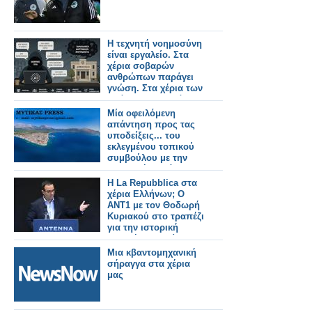
Η τεχνητή νοημοσύνη
είναι εργαλείο. Στα
χέρια σοβαρών
ανθρώπων παράγει
γνώση. Στα χέρια των
ασόβαρων, παράγει
απλώς γυαλισμένη
Μία οφειλόμενη
ανοησία.
απάντηση προς τας
υποδείξεις... του
εκλεγμένου τοπικού
συμβούλου με την
δημοτική παράταξη
του κ. Γαλούνη ''ΝΕΑ
Η La Repubblica στα
ΜΕΡΑ - ΚΑΘΑΡΑ
χέρια Ελλήνων; Ο
ΧΕΡΙΑ'
ΑΝΤ1 με τον Θοδωρή
Κυριακού στο τραπέζι
για την ιστορική
ιταλική εφημερίδα
Μια κβαντομηχανική
σήραγγα στα χέρια
μας