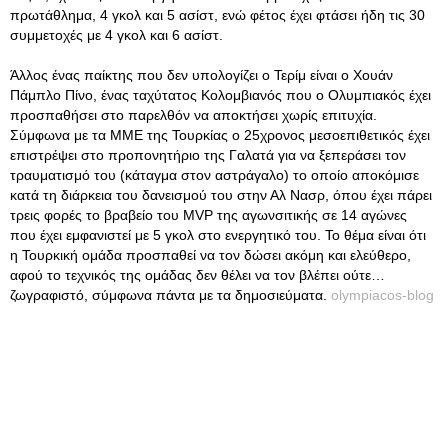
πρωτάθλημα, 4 γκολ και 5 ασίστ, ενώ φέτος έχει φτάσει ήδη τις 30
συμμετοχές με 4 γκολ και 6 ασίστ.
Άλλος ένας παίκτης που δεν υπολογίζει ο Τερίμ είναι ο Χουάν
Πάμπλο Πίνο, ένας ταχύτατος Κολομβιανός που ο Ολυμπιακός έχει
προσπαθήσει στο παρελθόν να αποκτήσει χωρίς επιτυχία.
Σύμφωνα με τα ΜΜΕ της Τουρκίας ο 25χρονος μεσοεπιθετικός έχει
επιστρέψει στο προπονητήριο της Γαλατά για να ξεπεράσει τον
τραυματισμό του (κάταγμα στον αστράγαλο) το οποίο αποκόμισε
κατά τη διάρκεια του δανεισμού του στην Αλ Νασρ, όπου έχει πάρει
τρεις φορές το βραβείο του MVP της αγωνσιτικής σε 14 αγώνες
που έχει εμφανιστεί με 5 γκολ στο ενεργητικό του. Το θέμα είναι ότι
η Τουρκική ομάδα προσπαθεί να τον δώσει ακόμη και ελεύθερο,
αφού το τεχνικός της ομάδας δεν θέλει να τον βλέπει ούτε…
ζωγραφιστό, σύμφωνα πάντα με τα δημοσιεύματα.
olympiacos-blog