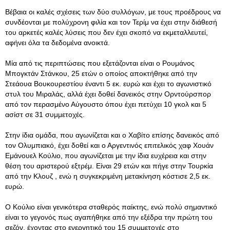
Βέβαια οι καλές σχέσεις των δύο συλλόγων, με τους προέδρους να
συνδέονται με πολύχρονη φιλία και τον Τερίμ να έχει στην διάθεσή
του αρκετές καλές λύσεις που δεν έχει σκοπό να εκμεταλλευτεί,
αφήνει όλα τα δεδομένα ανοικτά.
Μία από τις περιπτώσεις που εξετάζονται είναι ο Ρουμάνος
Μπογκτάν Στάνκου, 25 ετών ο οποίος αποκτήθηκε από την
Στεάουα Βουκουρεστίου έναντι 5 εκ. ευρώ και έχει το αγωνιστικό
στυλ του Μιραλάς, αλλά έχει δοθεί δανεικός στην Ορντούρσπορ
από τον περασμένο Αύγουστο όπου έχει πετύχει 10 γκολ και 5
ασίστ σε 31 συμμετοχές.
Στην ίδια ομάδα, που αγωνίζεται και ο Χαβίτο επίσης δανεικός από
τον Ολυμπιακό, έχει δοθεί και ο Αργεντινός επιτελικός χαφ Χουάν
Εμάνουελ Κούλιο, που αγωνίζεται με την ίδια ευχέρεια και στην
θέση του αριστερού εξτρέμ. Είναι 29 ετών και πήγε στην Τουρκία
από την Κλουζ , ενώ η συγκεκριμένη μετακίνηση κόστισε 2,5 εκ.
ευρώ.
Ο Κούλιο είναι γενικότερα σταθερός παίκτης, ενώ πολύ σημαντικό
είναι το γεγονός πως αγαπήθηκε από την εξέδρα την πρώτη του
σεζόν, έχοντας στο ενεργητικό του 15 συμμετοχές στο