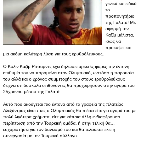
γενικά και ειδικά
το
προπονητήριο
της Γαλατά! Με
αφορμή τον
Καζίμ μάλιστα,
ίσως να
προκύψει και
μια ακόμη καλύτερη λύση για τους ερυθρόλευκους.
Ο Κόλιν Καζίμ Ρίτσαρντς έχει δηλώσει αρκετές φορές την έντονη
επιθυμία του να παραμείνει στον Ολυμπιακό, ωστόσο η παρουσία
του αλλά και ο χρόνος συμμετοχής του στους ερυθρολεύκους
δείχνει ότι δύσκολα οι ιθύνοντες θα προχωρήσουν στην αγορά του
25χρονου μέσου της Γαλατά.
Αυτό που ακούγεται πιο έντονα από τα γραφεία της πλατείας
Αλεξάντρας είναι πως ο Ολυμπιακός θα πιέσει είτε για αγορά του με
πολύ λιγότερα χρήματα, είτε για κάποια άλλη ενδιαφέρουσα
περίπτωση από την Τουρκική ομάδα, ή στην τελική θα…
ευχαριστήσει για τον δανεισμό του και θα τελειώσει εκεί η
συνεργασία με τον Τουρκικό σύλλογο.