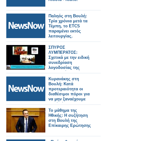
Παληός στη Βουλή:
Τρία χρόνια μετά τα
Τέμπη, το ETCS
παραμένει εκτός
λειτουργίας.
ΣΠΥΡΟΣ
ΛΥΜΠΕΡΑΤΟΣ:
Σχετικά με την ειδική
συνεδρίαση
λογοδοσίας της
Δημοτικής Αρχής. Τι
ακριβώς προβλέπει ο
Κυρανάκης στη
νόμος και αν αυτός ο
Βουλή: Κατά
νόμος εφαρμόζεται
προτεραιότητα οι
στο Δημοτικό μας
διαθέσιμοι πόροι για
Συμβούλιο
να μην ξαναέχουμε
ποτέ Τέμπη
Το μάθημα της
Ηθικής: Η συζήτηση
στη Βουλή της
Επίκαιρης Ερώτησης