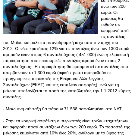
και επικουρικές
άνω των 200
ευρώ. Οι
μειώσεις θα
τεθούν σε
εφαρμογή από
τις συντάξεις
του Μαΐου και μάλιστα με αναδρομική ισχύ από την αρχή του
2012. Οι νέες κρατήσεις 12% για τις συντάξεις άνω των 1300 ευρώ
αφορούν έναν στους 6 συνταξιούχους ( 451.000) ενώ η κλιμακωτή
παρακράτηση στις επικουρικές συντάξεις αφορά έναν στους 2
συνταξιούχους . Η παρακράτηση θα εφαρμοστεί σε συντάξεις που
υπερβαίνουν τα 1.300 ευρώ (αφού πρώτα αφαιρεθούν οι
προηγούμενες περικοπές της Εισφοράς Αλληλεγγύης
Συνταξιούχων (ΕΚΑΣ) και της επιπλέον εισφοράς), ενώ για τη
μείωση υπολογίζεται το ποσό της καταβλητέας την 1.1.2012 κύριας
σύνταξης.
- Μειωμένη σύνταξη θα πάρουν 71.538 ασφαλισμένοι στο ΝΑΤ.
- Στην επικουρική ασφάλιση οι περικοπές είναι τριών «ταχυτήτων»
και αφορούν ποσά συντάξεων άνω των 200 ευρώ. Το ποσοστό της
μείωσης κυμαίνεται από 10% έως 20%, ανάλογα με το ύψος της