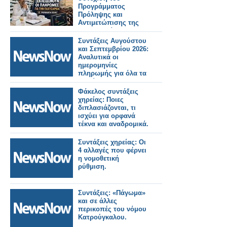
Προγράμματος
Πρόληψης και
Αντιμετώπισης της
Παχυσαρκίας και για
την εξόφληση των
Συντάξεις Αυγούστου
οφειλών των μηνών
και Σεπτεμβρίου 2026:
Μαΐου και Ιουνίου
Αναλυτικά οι
ημερομηνίες
πληρωμής για όλα τα
Ταμεία.
Φάκελος συντάξεις
χηρείας: Ποιες
διπλασιάζονται, τι
ισχύει για ορφανά
τέκνα και αναδρομικά.
Συντάξεις χηρείας: Οι
4 αλλαγές που φέρνει
η νομοθετική
ρύθμιση.
Συντάξεις: «Πάγωμα»
και σε άλλες
περικοπές του νόμου
Κατρούγκαλου.