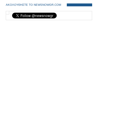
ΑΚΟΛΟΥΘΗΣΤΕ ΤΟ NEWSNOWGR.COM