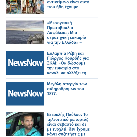
αντικείμενο είναι αυτό
που ήδη έχουμε
«Μεσογειακή
Πρωτοβουλία
Ασφάλειας: Μια
στρατηγική ευκαιρία
για την Ελλάδα» –
Ανάλυση του
Κωνσταντίνου
Ευλαμπία Ρέβη και
Μπαλωμένου
Γιώργος Κουρδής για
ΣΚΑΪ: «Θα δώσουμε
την ευκαιρία στο
κανάλι να αλλάξει τη
στάση του»
Μεγάλη απεργία των
σιδηροδρόμων του
1877.
Ετεοκλής Παύλου: Το
τηλεοπτικό ρεπορτάζ
είναι σεβαστό και δε
με ενοχλεί, δεν έχουμε
κάνει συζητήσεις με