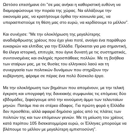
Ωστόσο επεσήμανε ότι "σε μας ανήκει η καθοριστική ευθύνη να
διαμορφώσουμε την πορεία της χώρας. Να αλλάξουμε την
οικονομία μας, να κρατήσουμε όρθια την κοινωνία μας, να
υπερασπιστούμε τη θέση μας στο ευρώ, να κερδίσουμε το μέλλον".
Και συνέχισε: "Με την ολοκλήρωση της μεγαλύτερης
αναδιάρθρωσης χρέους που έχει γίνει ποτέ, ανοίγει ένα παράθυρο
ευκαιριών και ελπίδας για την Ελλάδα. Πρόκειται για μια σημαντική,
θα έλεγα ιστορική, επιτυχία, που έγινε δυνατή με τις συστηματικές,
συντονισμένες και σκληρές προσπάθειες πολλών. Με τη βοήθεια
των εταίρων μας, με τις θυσίες του ελληνικού λαού και τη
συνεργασία των πολιτικών δυνάμεων που στηρίζουν την
κυβέρνηση, φέραμε σε πέρας ένα πολύ δύσκολο έργο.
Με την ολοκλήρωση των βημάτων που απομένουν, με την τελική
έγκριση και υπογραφή της δανειακής συμφωνίας τις επόμενες δύο
εβδομάδες, ξεφεύγουμε από την κινούμενη άμμο των τελευταίων
μηνών. Πατάμε πια σε στέρεο έδαφος. Για πρώτη φορά η Ελλάδα
δεν προσθέτει, αλλά αφαιρεί δημόσιο χρέος από τις πλάτες των
πολιτών της και των επόμενων γενιών. Με τη μείωση του χρέους
κατά περίπου 105 δισεκατομμύρια ευρώ, οι Έλληνες μπορούμε να
βλέπουμε το μέλλον με μεγαλύτερη εμπιστοσύνη".