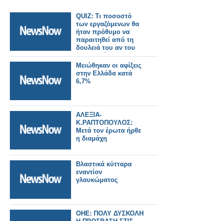
QUIZ: Τι ποσοστό
των εργαζόμενων θα
ήταν πρόθυμο να
παραιτηθεί από τη
δουλειά του αν του
απαγορεύσουν τη
σύνδεση στο
Μειώθηκαν οι αφίξεις
Facebook;
στην Ελλάδα κατά
6,7%
ΑΛΕΞΙΑ-
Κ.ΡΑΠΤΟΠΟΥΛΟΣ:
Μετά τον έρωτα ήρθε
η διαμάχη
Βλαστικά κύτταρα
εναντίον
γλαυκώματος
ΟΗΕ: ΠΟΛΥ ΔΥΣΚΟΛΗ