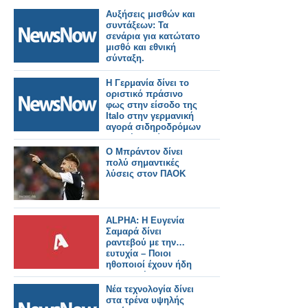
Αυξήσεις μισθών και
συντάξεων: Τα
σενάρια για κατώτατο
μισθό και εθνική
σύνταξη.
Η Γερμανία δίνει το
οριστικό πράσινο
φως στην είσοδο της
Italo στην γερμανική
αγορά σιδηροδρόμων
υψηλής ταχύτητας.
Ο Μπράντον δίνει
πολύ σημαντικές
λύσεις στον ΠΑΟΚ
ALPHA: Η Ευγενία
Σαμαρά δίνει
ραντεβού με την…
ευτυχία – Ποιοι
ηθοποιοί έχουν ήδη
συμφωνήσει για τη
νέα σειρά
Νέα τεχνολογία δίνει
στα τρένα υψηλής