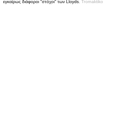
εγκαίρως διάφοροι "στόχοι" των Lloyds.
Tromaktiko