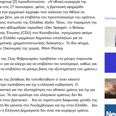
group [2] προειδοποιούσε : «Η εθνική κυριαρχία της
ι στις 27 Ιανουαρίου, φέτος, η βρετανική εφημερίδα
α ένα γερμανικό έγγραφο που καλούσε την Αθήνα να
ωμα βέτο, για να επιβλέπει τον προϋπολογισμό του κράτους
ΣΧΕΤΙΚΑ
τους πιστωτές της Ελλάδας έξοδο. Τέλος, την παραμονή της
ικό εβδομαδιαίο περιοδικό «Der Spiegel», ο Βόλκερ
τικής Ένωσης (CDU) στο Κοινοβούλιο, προχώρησε ακόμα
ην Ελλάδα «γερμανών δημοσίων υπαλλήλων για να
ατικής χρηματοπιστωτικής διοίκησης». Το ίδιο αίτημα,
ός Οικονομίας της χώρας, Φίλιπ Ρέσλερ.
α της 21ης Φεβρουαρίου προβλέπει «τη μόνιμη παρουσία
 για να ελέγχει και να επιβλέπει τον ισολογισμό, καθώς και
α να επιβλέπει σε μόνιμη βάση την εξυπηρέτηση του χρέους».
ο της βοήθειας θα τοποθετηθούν σ’ έναν κλειστό
 έχει πρόσβαση και όχι η ελληνική κυβέρνηση. Ο
στικά για την εξυπηρέτηση του εθνικού χρέους και όχι για
ων. Τα νέα ομόλογα του ελληνικού κράτους δεν θα
λά στον βρετανικό… Και σε περίπτωση διαφωνίας μεταξύ της
τή θα κρίνεται στο Λουξεμβούργο και όχι στην Ελλάδα… Δεν
ι η Ελληνική Δημοκρατία δεν είναι πια κυρίαρχο κράτος.