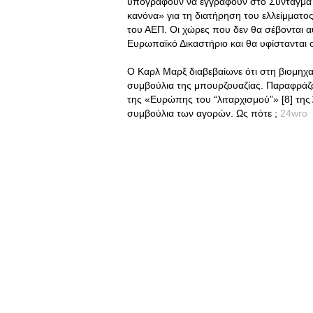
υπογράφουν να εγγράφουν στο Σύνταγμά τ
κανόνα» για τη διατήρηση του ελλείμματ
του ΑΕΠ. Οι χώρες που δεν θα σέβονται α
Ευρωπαϊκό Δικαστήριο και θα υφίστανται
Ο Καρλ Μαρξ διαβεβαίωνε ότι στη βιομηχα
συμβούλια της μπουρζουαζίας. Παραφράζο
της «Ευρώπης του “λιταρχισμού”» [8] της Ά
συμβούλια των αγορών. Ως πότε ;
24wro