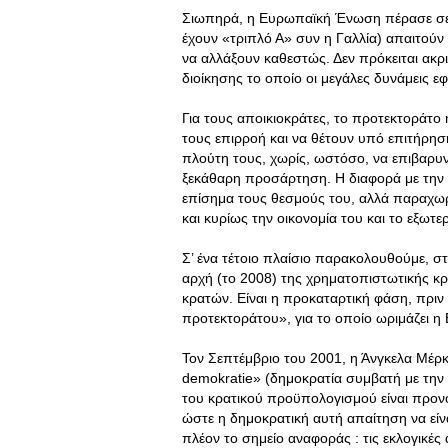
Σιωπηρά, η Ευρωπαϊκή Ένωση πέρασε σε έ
έχουν «τριπλό Α» συν η Γαλλία) απαιτούν 
να αλλάξουν καθεστώς. Δεν πρόκειται ακρι
διοίκησης το οποίο οι μεγάλες δυνάμεις ε
Για τους αποικιοκράτες, το προτεκτοράτο ή
τους επιρροή και να θέτουν υπό επιτήρη
πλούτη τους, χωρίς, ωστόσο, να επιβαρυν
ξεκάθαρη προσάρτηση. Η διαφορά με την α
επίσημα τους θεσμούς του, αλλά παραχωρ
και κυρίως την οικονομία του και το εξωτε
Σ’ ένα τέτοιο πλαίσιο παρακολουθούμε, στ
αρχή (το 2008) της χρηματοπιστωτικής κρ
κρατών. Είναι η προκαταρτική φάση, πριν
προτεκτοράτου», για το οποίο ωριμάζει η
Τον Σεπτέμβριο του 2001, η Άνγκελα Μέρ
demokratie» (δημοκρατία συμβατή με την 
του κρατικού προϋπολογισμού είναι προν
ώστε η δημοκρατική αυτή απαίτηση να είνα
πλέον το σημείο αναφοράς : τις εκλογικές 