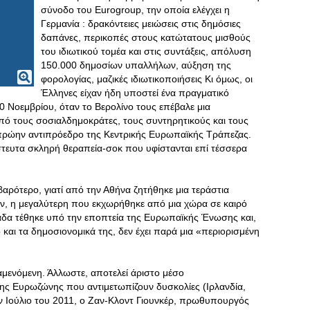
σύνοδο του Eurogroup, την οποία ελέγχει η
Γερμανία : δρακόντειες μειώσεις στις δημόσιες
δαπάνες, περικοπές στους κατώτατους μισθούς
του ιδιωτικού τομέα και στις συντάξεις, απόλυση
150.000 δημοσίων υπαλλήλων, αύξηση της
φορολογίας, μαζικές ιδιωτικοποιήσεις Κι όμως, οι
Έλληνες είχαν ήδη υποστεί ένα πραγματικό
 Νοεμβρίου, όταν το Βερολίνο τους επέβαλε μια
πό τους σοσιαλδημοκράτες, τους συντηρητικούς και τους
πρώην αντιπρόεδρο της Κεντρικής Ευρωπαϊκής Τράπεζας.
στευτα σκληρή θεραπεία-σοκ που υφίστανται επί τέσσερα
αρότερο, γιατί από την Αθήνα ζητήθηκε μια τεράστια
ν, η μεγαλύτερη που εκχωρήθηκε από μια χώρα σε καιρό
λάδα τέθηκε υπό την εποπτεία της Ευρωπαϊκής Ένωσης και,
και τα δημοσιονομικά της, δεν έχει παρά μια «περιορισμένη
μενόμενη. Άλλωστε, αποτελεί άριστο μέσο
της Ευρωζώνης που αντιμετωπίζουν δυσκολίες (Ιρλανδία,
ον Ιούλιο του 2011, ο Ζαν-Κλοντ Γιουνκέρ, πρωθυπουργός