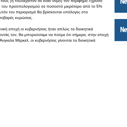
ους (ή τουλάχιστον σε έναν νόμο) τον περίφημο «χρυσό
ος του προϋπολογισμού σε ποσοστό μικρότερο από το 5%
υτόν τον περιορισμό θα βρίσκονται υπόλογες στο
 σοβαρές κυρώσεις.
νική εποχή οι κυβερνήσεις ήταν απλώς τα διοικητικά
ντάς τον, θα μπορούσαμε να πούμε ότι σήμερα, στην εποχή
νγκελα Μέρκελ, οι κυβερνήσεις γίνονται τα διοικητικά