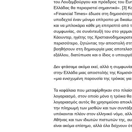
του Λουξεμβούργου και πρόεδρος του Euro
Ελλάδας θα περιοριστεί σημαντικά». [3] Κα
«Financial Times» έδωσε στη δημοσιότητ
υποδεχτεί έναν μόνιμο επίτροπο με δικαί
και να μπλοκάρει κάθε μη επιτρεπτό από 
συμφωνίας, σε συνέντευξή του στο γερμαν
Κάουντερ, ηγέτης της Χριστιανοδημοκρα
περισσότερο, ζητώντας την αποστολή στ
βοηθήσουν στη δημιουργία μιας αποτελεσμ
εξάλλου, διατύπωσε και ο ίδιος ο υπουργ
Δεν φτάσαμε ακόμα εκεί, αλλά η συμφωνί
στην Ελλάδα μιας αποστολής της Κομισιόν»
«μια ενισχυμένη παρουσία της τρόικας γι
Τα κεφάλαια που μεταφέρθηκαν στο πλαίσι
λογαριασμό, στον οποίο μόνο η τρόικα θα
λογαριασμός αυτός θα χρησιμεύσει αποκλει
την πληρωμή των μισθών και των συντάξε
υπόκεινται πλέον στον ελληνικό νόμο, αλ
Αθήνας και των ιδιωτών πιστωτών της, αυ
είναι ακόμα επίσημο, αλλά όλα δείχνουν ότ