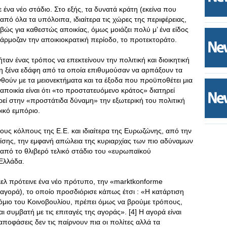
να νέο στάδιο. Στο εξής, τα δυνατά κράτη (εκείνα που
από όλα τα υπόλοιπα, ιδιαίτερα τις χώρες της περιφέρειας,
βώς για καθεστώς αποικίας, όμως μοιάζει πολύ μ’ ένα είδος
φάρμοζαν την αποικιοκρατική περίοδο, το προτεκτοράτο.
ταν ένας τρόπος να επεκτείνουν την πολιτική και διοικητική
ση ξένα εδάφη από τα οποία επιθυμούσαν να αρπάξουν τα
θούν με τα μειονεκτήματα και τα έξοδα που προϋποθέτει μια
ποικία είναι ότι «το προστατευόμενο κράτος» διατηρεί
εί στην «προστάτιδα δύναμη» την εξωτερική του πολιτική
ρικό εμπόριο.
ους κόλπους της Ε.Ε. και ιδιαίτερα της Ευρωζώνης, από την
ίσης, την εμφανή απώλεια της κυριαρχίας των πιο αδύναμων
 από το θλιβερό τελικό στάδιο του «ευρωπαϊκού
 Ελλάδα.
κελ πρότεινε ένα νέο πρότυπο, την «marktkonforme
αγορά), το οποίο προσδιόρισε κάπως έτσι : «Η κατάρτιση
όμιο του Κοινοβουλίου, πρέπει όμως να βρούμε τρόπους,
ι συμβατή με τις επιταγές της αγοράς». [4] Η αγορά είναι
αποφάσεις δεν τις παίρνουν πια οι πολίτες αλλά τα