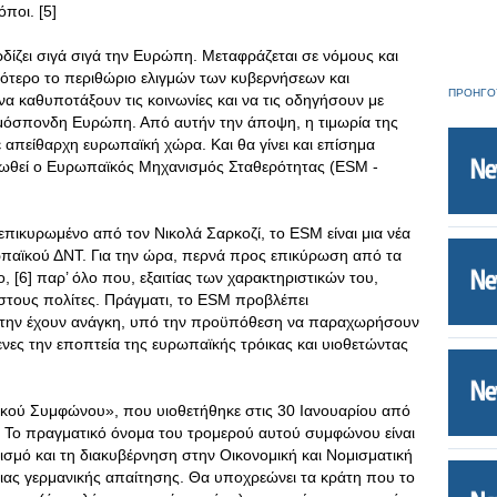
όποι. [5]
δίζει σιγά σιγά την Ευρώπη. Μεταφράζεται σε νόμους και
σότερο το περιθώριο ελιγμών των κυβερνήσεων και
ΠΡΟΗΓΟ
να καθυποτάξουν τις κοινωνίες και να τις οδηγήσουν με
ομόσπονδη Ευρώπη. Από αυτήν την άποψη, η τιμωρία της
ε απείθαρχη ευρωπαϊκή χώρα. Και θα γίνει και επίσημα
υρωθεί ο Ευρωπαϊκός Μηχανισμός Σταθερότητας (ESM -
επικυρωμένο από τον Νικολά Σαρκοζί, το ESM είναι μια νέα
ωπαϊκού ΔΝΤ. Για την ώρα, περνά προς επικύρωση από τα
, [6] παρ’ όλο που, εξαιτίας των χαρακτηριστικών του,
 στους πολίτες. Πράγματι, το ESM προβλέπει
 την έχουν ανάγκη, υπό την προϋπόθεση να παραχωρήσουν
ενες την εποπτεία της ευρωπαϊκής τρόικας και υιοθετώντας
ικού Συμφώνου», που υιοθετήθηκε στις 30 Ιανουαρίου από
 Το πραγματικό όνομα του τρομερού αυτού συμφώνου είναι
ισμό και τη διακυβέρνηση στην Οικονομική και Νομισματική
μιας γερμανικής απαίτησης. Θα υποχρεώνει τα κράτη που το