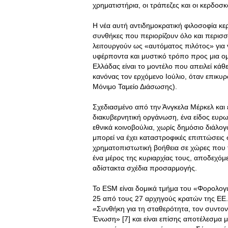
χρηματιστήρια, οι τράπεζες και οι κερδοσκ
Η νέα αυτή αντιδημοκρατική φιλοσοφία κερ
συνθήκες που περιορίζουν όλο και περισ
λειτουργούν ως «αυτόματος πιλότος» για 
υφέρποντα και μυστικό τρόπο προς μια 
Ελλάδας είναι το μοντέλο που απειλεί κάθ
κανόνας τον ερχόμενο Ιούλιο, όταν επικ
Μόνιμο Ταμείο Διάσωσης).
Σχεδιασμένο από την Άνγκελα Μέρκελ και 
διακυβερνητική οργάνωση, ένα είδος ευρ
εθνικά κοινοβούλια, χωρίς δημόσιο διάλογο
μπορεί να έχει καταστροφικές επιπτώσεις
χρηματοπιστωτική βοήθεια σε χώρες που
ένα μέρος της κυριαρχίας τους, αποδεχόμ
αδίστακτα σχέδια προσαρμογής.
Το ESΜ είναι δομικά τμήμα του «Φορολογ
25 από τους 27 αρχηγούς κρατών της ΕΕ.
«Συνθήκη για τη σταθερότητα, τον συντον
Ένωση» [7] και είναι επίσης αποτέλεσμα 