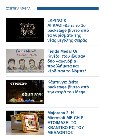
ΣΧΕΤΙΚΑ ΑΡΘΡΑ
«ΚΡΙΝΟ &
ΑΓΚΑΘΙ»Δείτε το 1ο
backstage βίντεο από
τα γυρίσματα της
νέας μεγάλης σειράς
εποχής του ΑΝΤ1
Fields Medal Οι
Κινέζοι που έλυσαν
δύο «αιωνόβια»
προβλήματα και
κέρδισαν το Νόμπελ
Μαθηματικών
Κάμπινγκ: Δείτε
backstage βίντεο από
την σειρά του Mega
Majorana 2: Η
Microsoft ME CHIP
ΕΤΟΙΜΑΖΕΙ ΤΟ
ΚΒΑΝΤΙΚΟ PC ΤΟΥ
ΜΕΛΛΟΝΤΟΣ