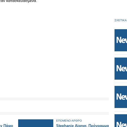
ήταν κατασκευασμένα.
ΣΧΕΤΙΚΑ
ΕΠΟΜΕΝΟ ΑΡΘΡΟ
ην Πάφο
Stephanie Aigner, Πρόγραμμα