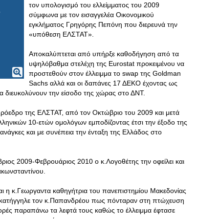
τον υπολογισμό του ελλείμματος του 2009
σύμφωνα με τον εισαγγελέα Οικονομικού
εγκλήματος Γρηγόρης Πεπόνη που διερευνά την
«υπόθεση ΕΛΣΤΑΤ».
Αποκαλύπτεται από υπήρξε καθοδήγηση από τα
υψηλόβαθμα στελέχη της Eurostat προκειμένου να
προστεθούν στον έλλειμμα το swap της Goldman
Sachs αλλά και οι δαπάνες 17 ΔΕΚΟ έχοντας ως
να διευκολύνουν την είσοδο της χώρας στο ΔΝΤ.
ρόεδρο της ΕΛΣΤΑΤ, από τον Οκτώβριο του 2009 και μετά
ελληνικών 10-ετών ομολόγων εμποδίζοντας έτσι την έξοδο της
 ανάγκες και με συνέπεια την ένταξη της Ελλάδος στο
ριος 2009-Φεβρουάριος 2010 ο κ.Λογοθέτης την οφείλει και
ακωνσταντίνου.
αι η κ.Γεωργαντα καθηγήτρια του πανεπιστημίου Μακεδονίας
 κατήγγηλε τον κ.Παπανδρέου πως πόνταραν στη πτώχευση
φορές παραπάνω τα λεφτά τους καθώς το έλλειμμα έφτασε