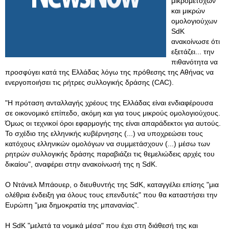
μικρομετόχων
και μικρών
ομολογιούχων
SdK
ανακοίνωσε ότι
εξετάζει... την
πιθανότητα να
προσφύγει κατά της Ελλάδας λόγω της πρόθεσης της Αθήνας να
ενεργοποιήσει τις ρήτρες συλλογικής δράσης (CAC).
"Η πρόταση ανταλλαγής χρέους της Ελλάδας είναι ενδιαφέρουσα
σε οικονομικό επίπεδο, ακόμη και για τους μικρούς ομολογιούχους.
Όμως οι τεχνικοί όροι εφαρμογής της είναι απαράδεκτοι για αυτούς.
Το σχέδιο της ελληνικής κυβέρνησης (...) να υποχρεώσει τους
κατόχους ελληνικών ομολόγων να συμμετάσχουν (...) μέσω των
ρητρών συλλογικής δράσης παραβιάζει τις θεμελιώδεις αρχές του
δικαίου", αναφέρει στην ανακοίνωσή της η SdK.
Ο Ντάνιελ Μπάουερ, ο διευθυντής της SdK, καταγγέλει επίσης "μια
ολέθρια ένδειξη για όλους τους επενδυτές" που θα καταστήσει την
Ευρώπη "μια δημοκρατία της μπανανίας".
Η SdK "μελετά τα νομικά μέσα" που έχει στη διάθεσή της και