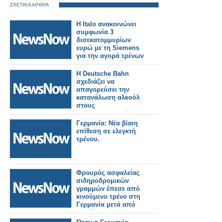
ΣΧΕΤΙΚΑ ΑΡΘΡΑ
Η Italo ανακοινώνει
συμφωνία 3
δισεκατομμυρίων
ευρώ με τη Siemens
για την αγορά τρένων
για τη Γερμανία.
Η Deutsche Bahn
σχεδιάζει να
απαγορεύσει την
κατανάλωση αλκοόλ
στους
σιδηροδρομικούς
σταθμούς στη
Γερμανία: Νέα βίαιη
Γερμανία.
επίθεση σε ελεγκτή
τρένου.
Φρουρός ασφαλείας
σιδηροδρομικών
γραμμών έπεσε από
κινούμενο τρένο στη
Γερμανία μετά από
διαμάχη.