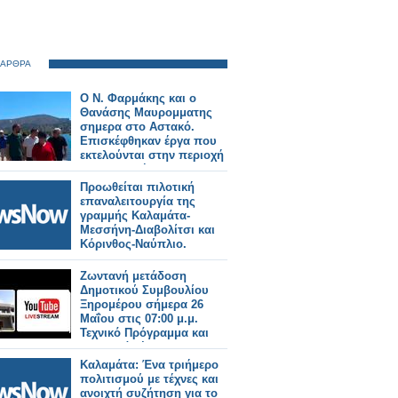
 ΑΡΘΡΑ
Ο Ν. Φαρμάκης και ο
Θανάσης Μαυρομματης
σημερα στο Αστακό.
Επισκέφθηκαν έργα που
εκτελούνται στην περιοχή
και συναντήθηκαν με
φορείς και πολίτες (φωτο-
Προωθείται πιλοτική
βιντεο)
επαναλειτουργία της
γραμμής Καλαμάτα-
Μεσσήνη-Διαβολίτσι και
Κόρινθος-Ναύπλιο.
Ζωντανή μετάδοση
Δημοτικού Συμβουλίου
Ξηρομέρου σήμερα 26
Μαΐου στις 07:00 μ.μ.
Τεχνικό Πρόγραμμα και
δημοτικά τέλη στην
ημερήσια διάταξη.
Καλαμάτα: Ένα τριήμερο
πολιτισμού με τέχνες και
ανοιχτή συζήτηση για το