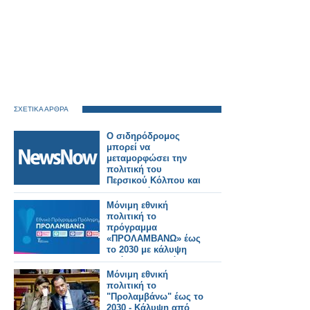
ΣΧΕΤΙΚΑ ΑΡΘΡΑ
Ο σιδηρόδρομος
μπορεί να
μεταμορφώσει την
πολιτική του
Περσικού Κόλπου και
την παγκόσμια
ασφάλεια.
Μόνιμη εθνική
πολιτική το
πρόγραμμα
«ΠΡΟΛΑΜΒΑΝΩ» έως
το 2030 με κάλυψη
από τον Τακτικό
Προϋπολογισμό
Μόνιμη εθνική
πολιτική το
"Προλαμβάνω" έως το
2030 - Κάλυψη από