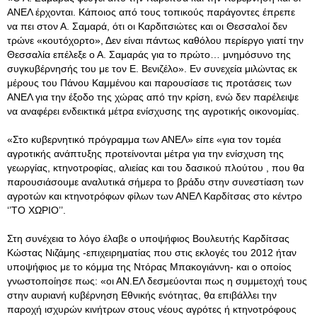
ΑΝΕΛ έρχονται. Κάποιος από τους τοπικούς παράγοντες έπρεπε
να πει στον Α. Σαμαρά, ότι οι Καρδιτσιώτες και οι Θεσσαλοί δεν
τρώνε «κουτόχορτο», Δεν είναι πάντως καθόλου περίεργο γιατί την
Θεσσαλία επέλεξε ο Α. Σαμαράς για το πρώτο… μνημόσυνο της
συγκυβέρνησής του με τον Ε. Βενιζέλο». Εν συνεχεία μιλώντας εκ
μέρους του Πάνου Καμμένου και παρουσίασε τις προτάσεις των
ΑΝΕΛ για την έξοδο της χώρας από την κρίση, ενώ δεν παρέλειψε
να αναφέρει ενδεικτικά μέτρα ενίσχυσης της αγροτικής οικονομίας.
«Στο κυβερνητικό πρόγραμμα των ΑΝΕΛ» είπε «για τον τομέα
αγροτικής ανάπτυξης προτείνονται μέτρα για την ενίσχυση της
γεωργίας, κτηνοτροφίας, αλιείας και του δασικού πλούτου , που θα
παρουσιάσουμε αναλυτικά σήμερα το βράδυ στην συνεστίαση των
αγροτών και κτηνοτρόφων φίλων των ΑΝΕΛ Καρδίτσας στο κέντρο
‘’ΤΟ ΧΩΡΙΟ’’.
Στη συνέχεια το λόγο έλαβε ο υποψήφιος Βουλευτής Καρδίτσας
Κώστας Νιζάμης -επιχειρηματίας που στις εκλογές του 2012 ήταν
υποψήφιος με το κόμμα της Ντόρας Μπακογιάννη- και ο οποίος
γνωστοποίησε πως: «οι ΑΝ.ΕΛ δεσμεύονται πως η συμμετοχή τους
στην αυριανή κυβέρνηση Εθνικής ενότητας, θα επιβάλλει την
παροχή ισχυρών κινήτρων στους νέους αγρότες ή κτηνοτρόφους