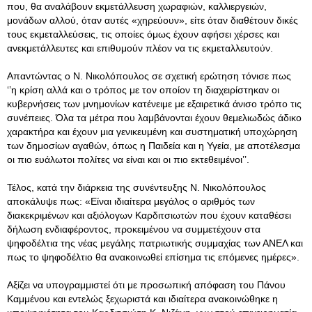
που, θα αναλάβουν εκμετάλλευση χωραφιών, καλλιεργειών,
μονάδων αλλού, όταν αυτές «χηρεύουν», είτε όταν διαθέτουν δικές
τους εκμεταλλεύσεις, τις οποίες όμως έχουν αφήσει χέρσες και
ανεκμετάλλευτες και επιθυμούν πλέον να τις εκμεταλλευτούν.
Απαντώντας ο Ν. Νικολόπουλος σε σχετική ερώτηση τόνισε πως
‘’η κρίση αλλά και ο τρόπος με τον οποίον τη διαχειρίστηκαν οι
κυβερνήσεις των μνημονίων κατένειμε με εξαιρετικά άνισο τρόπο τις
συνέπειες. Όλα τα μέτρα που λαμβάνονται έχουν θεμελιωδώς άδικο
χαρακτήρα και έχουν μια γενικευμένη και συστηματική υποχώρηση
των δημοσίων αγαθών, όπως η Παιδεία και η Υγεία, με αποτέλεσμα
οι πιο ευάλωτοι πολίτες να είναι και οι πιο εκτεθειμένοι’’.
Τέλος, κατά την διάρκεια της συνέντευξης Ν. Νικολόπουλος
αποκάλυψε πως: «Είναι ιδιαίτερα μεγάλος ο αριθμός των
διακεκριμένων και αξιόλογων Καρδιτσιωτών που έχουν καταθέσει
δήλωση ενδιαφέροντος, προκειμένου να συμμετέχουν στα
ψηφοδέλτια της νέας μεγάλης πατριωτικής συμμαχίας των ΑΝΕΛ και
πως το ψηφοδέλτιο θα ανακοινωθεί επίσημα τις επόμενες ημέρες».
Αξίζει να υπογραμμιστεί ότι με προσωπική απόφαση του Πάνου
Καμμένου και εντελώς ξεχωριστά και ιδιαίτερα ανακοινώθηκε η