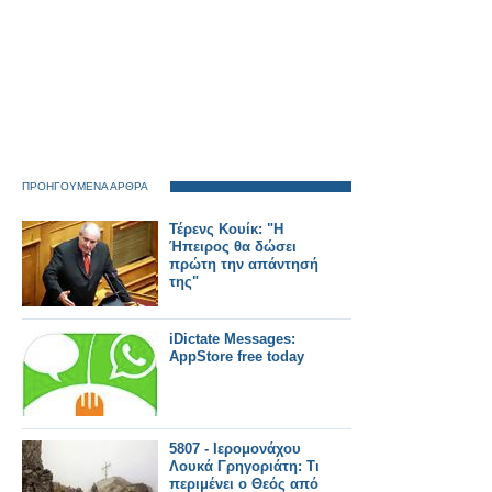
ΠΡΟΗΓΟΥΜΕΝΑ ΑΡΘΡΑ
Τέρενς Κουίκ: "Η
Ήπειρος θα δώσει
πρώτη την απάντησή
της"
iDictate Messages:
AppStore free today
5807 - Ιερομονάχου
Λουκά Γρηγοριάτη: Τι
περιμένει ο Θεός από