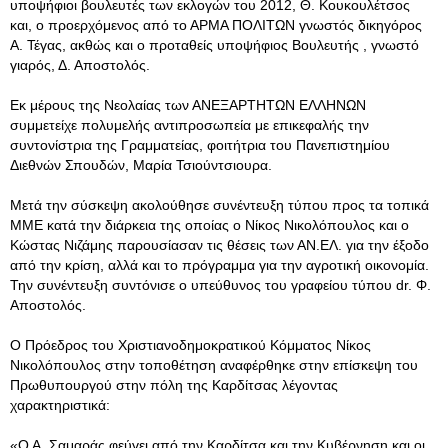
υποψήφιοι βουλευτές των εκλογών του 2012, Θ. Κουκουλέτσος
και, ο προερχόμενος από το ΑΡΜΑ ΠΟΛΙΤΩΝ γνωστός δικηγόρος
Α. Τέγας, ακθώς και ο προταθείς υποψήφιος Βουλευτής , γνωστό
γιαρός, Δ. Αποστολός.
Εκ μέρους της Νεολαίας των ΑΝΕΞΑΡΤΗΤΩΝ ΕΛΛΗΝΩΝ
συμμετείχε πολυμελής αντιπροσωπεία με επικεφαλής την
συντονίστρια της Γραμματείας, φοιτήτρια του Πανεπιστημίου
Διεθνών Σπουδών, Μαρία Τσιούντσιουρα.
Μετά την σύσκεψη ακολούθησε συνέντευξη τύπου προς τα τοπικά
ΜΜΕ κατά την διάρκεια της οποίας ο Νίκος Νικολόπουλος και ο
Κώστας Νιζάμης παρουσίασαν τις θέσεις των ΑΝ.ΕΛ. για την έξοδο
από την κρίση, αλλά και το πρόγραμμα για την αγροτική οικονομία.
Την συνέντευξη συντόνισε ο υπεύθυνος του γραφείου τύπου dr. Φ.
Αποστολός.
Ο Πρόεδρος του Χριστιανοδημοκρατικού Κόμματος Νίκος
Νικολόπουλος στην τοποθέτηση αναφέρθηκε στην επίσκεψη του
Πρωθυπουργού στην πόλη της Καρδίτσας λέγοντας
χαρακτηριστικά:
«Ο Α. Σαμαράς φεύγει από την Καρδίτσα και την Κυβέρνηση και οι