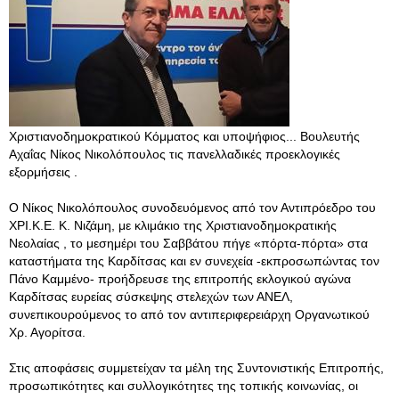
Χριστιανοδημοκρατικού Κόμματος και υποψήφιος... Βουλευτής
Αχαΐας Νίκος Νικολόπουλος τις πανελλαδικές προεκλογικές
εξορμήσεις .
Ο Νίκος Νικολόπουλος συνοδευόμενος από τον Αντιπρόεδρο του
ΧΡΙ.Κ.Ε. Κ. Νιζάμη, με κλιμάκιο της Χριστιανοδημοκρατικής
Νεολαίας , το μεσημέρι του Σαββάτου πήγε «πόρτα-πόρτα» στα
καταστήματα της Καρδίτσας και εν συνεχεία -εκπροσωπώντας τον
Πάνο Καμμένο- προήδρευσε της επιτροπής εκλογικού αγώνα
Καρδίτσας ευρείας σύσκεψης στελεχών των ΑΝΕΛ,
συνεπικουρούμενος το από τον αντιπεριφερειάρχη Οργανωτικού
Χρ. Αγορίτσα.
Στις αποφάσεις συμμετείχαν τα μέλη της Συντονιστικής Επιτροπής,
προσωπικότητες και συλλογικότητες της τοπικής κοινωνίας, οι