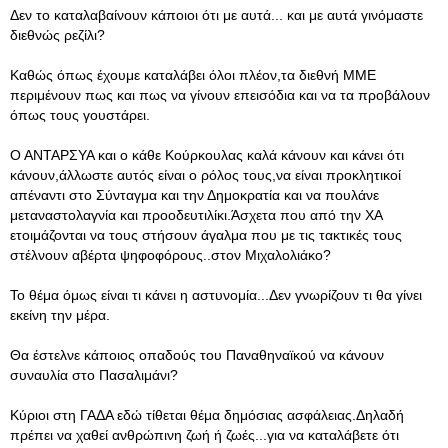
Δεν το καταλαβαίνουν κάποιοι ότι με αυτά... και με αυτά γινόμαστε
διεθνώς ρεζίλι?
Καθώς όπως έχουμε καταλάβει όλοι πλέον,τα διεθνή ΜΜΕ
περιμένουν πως και πως να γίνουν επεισόδια και να τα προβάλουν
όπως τους γουστάρει.
Ο ΑΝΤΑΡΣΥΑ και ο κάθε Κούρκουλας καλά κάνουν και κάνει ότι
κάνουν,άλλωστε αυτός είναι ο ρόλος τους,να είναι προκλητικοί
απέναντι στο Σύνταγμα και την Δημοκρατία και να πουλάνε
μεταναστολαγνία και προοδευτιλίκι.Άσχετα που από την ΧΑ
ετοιμάζονται να τους στήσουν άγαλμα που με τις τακτικές τους
στέλνουν αβέρτα ψηφοφόρους..στον Μιχαλολιάκο?
Το θέμα όμως είναι τι κάνει η αστυνομία...Δεν γνωρίζουν τι θα γίνει
εκείνη την μέρα.
Θα έστελνε κάποιος οπαδούς του Παναθηναϊκού να κάνουν
συναυλία στο Πασαλιμάνι?
Κύριοι στη ΓΑΔΑ εδώ τίθεται θέμα δημόσιας ασφάλειας.Δηλαδή
πρέπει να χαθεί ανθρώπινη ζωή ή ζωές...για να καταλάβετε ότι