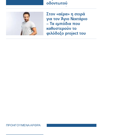
οδοντωτού
σιδηροδρόμου,
Διακοπτού-
Στον «αέρα» η σειρά
Καλαβρύτων».
για τον Άγιο Νεκτάριο
– Τα εμπόδια που
καθυστερούν το
φιλόδοξο project του
Alpha
ΠΡΟΗΓΟΥΜΕΝΑ ΑΡΘΡΑ