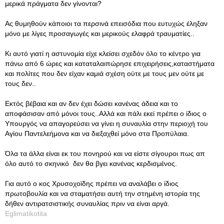
μερικά πράγματα δεν γίνονται?
Ας θυμηθούν κάποιοι τα περσινά επεισόδια που ευτυχώς έληξαν
μόνο με λίγες προσαγωγές και μερικούς ελαφρά τραυματίες..
Κι αυτό γιατί η αστυνομία είχε κλείσει σχεδόν όλο το κέντρο για
πάνω από 6 ώρες και καταταλαιπώρησε επιχειρήσεις,καταστήματα
και πολίτες που δεν είχαν καμιά σχέση ούτε με τους μεν ούτε με
τους δεν..
Εκτός βέβαια και αν δεν έχει δώσει κανένας άδεια και το
αποφάσισαν από μόνοι τους..Αλλά και πάλι εκεί πρέπει ο ίδιος ο
Υπουργός να απαγορεύσει να γίνει η συναυλία στην περιοχή του
Αγίου Παντελεήμονα και να διεξαχθεί μόνο στα Προπύλαια.
Όλα τα άλλα είναι εκ του πονηρού και να είστε σίγουροι πως απ
όλο αυτό το σκηνικό δεν θα βγει κανένας κερδισμένος.
Για αυτό ο κος Χρυσοχοϊδης πρέπει να αναλάβει ο ίδιος
πρωτοβουλία και να σταματήσει αυτή την στημένη ιστορία της
δήθεν αντιρατσιστικής συναυλίας πριν να είναι αργά.
Eglimatikotita