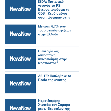
ISDA: Πιστωτικό
γεγονός το PSI -
Ενεργοποιούνται τα
CDS - Κερδισμένοι
όσοι πόνταραν στην
χρεοκοπία της
Ελλάδας!
Μείωση 6,7% των
τουριστικών αφίξεων
στην Ελλάδα
H ευλογία ως
ανθρώπινη
ικανοποίηση στην
Ιεραποστολή...
ΔΕΙΤΕ: Πουλήθηκε το
Πλοίο της αγάπης
Καρατζαφέρης:
Χτυπάει τον Σαμαρά
μέσω Θεσσαλονίκης