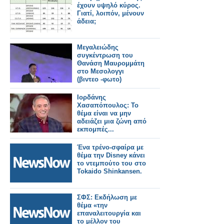
έχουν υψηλό κύρος.
Γιατί, λοιπόν, μένουν
άδεια;
Μεγαλειώδης
συγκέντρωση του
Θανάση Μαυρομμάτη
στο Μεσολογγι
(βιντεο -φωτο)
Ιορδάνης
Χασαπόπουλος: Το
θέμα είναι να μην
αδειάζει μια ζώνη από
εκπομπές...
Ένα τρένο-σφαίρα με
θέμα την Disney κάνει
το ντεμπούτο του στο
Tokaido Shinkansen.
ΣΦΣ: Εκδήλωση με
θέμα «την
επαναλειτουργία και
το μέλλον του