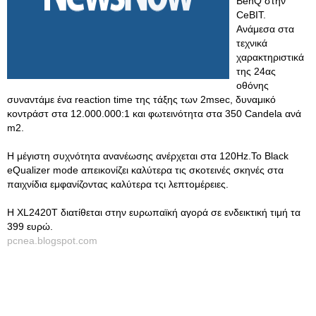
BenQ στην
CeBIT.
Ανάμεσα στα
τεχνικά
χαρακτηριστικά
της 24ας
οθόνης
συναντάμε ένα reaction time της τάξης των 2msec, δυναμικό
κοντράστ στα 12.000.000:1 και φωτεινότητα στα 350 Candela ανά
m2.
Η μέγιστη συχνότητα ανανέωσης ανέρχεται στα 120Hz.Το Black
eQualizer mode απεικονίζει καλύτερα τις σκοτεινές σκηνές στα
παιχνίδια εμφανίζοντας καλύτερα τςι λεπτομέρειες.
Η XL2420T διατίθεται στην ευρωπαϊκή αγορά σε ενδεικτική τιμή τα
399 ευρώ.
pcnea.blogspot.com