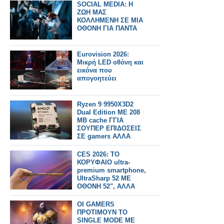
SOCIAL MEDIA: Η
ΖΩΗ ΜΑΣ
ΚΟΛΛΗΜΕΝΗ ΣΕ ΜΙΑ
ΟΘΟΝΗ ΓΙΑ ΠΑΝΤΑ
Eurovision 2026:
Μικρή LED οθόνη και
εικόνα που
απογοητεύει
Ryzen 9 9950X3D2
Dual Edition ΜΕ 208
MB cache ΓΓΙΑ
ΣΟΥΠΕΡ ΕΠΙΔΟΣΕΙΣ
ΣΕ gamers ΑΛΛΑ
ΚΑΙcreators
CES 2026: ΤΟ
ΚΟΡΥΦΑΙΟ ultra-
premium smartphone,
UltraSharp 52 ΜΕ
ΟΘΟΝΗ 52", ΑΛΛΑ
ΚΑΙ ΟΙΚΙΚΑΚΟ
ΡΟΜΠΟΤ
OI GAMERS
ΠΡΟΤΙΜΟΥΝ ΤΟ
SINGLE MODE ΜΕ