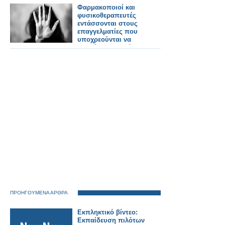
Σύγχρονης
Φαρμακοποιοί και
Υγειονομικής
φυσικοθεραπευτές
Φροντίδας»
εντάσσονται στους
επαγγελματίες που
υποχρεούνται να
αναφέρουν εγκλήματα
ενδοοικογενειακής
βίας
ΠΡΟΗΓΟΥΜΕΝΑ ΑΡΘΡΑ
Εκπληκτικό βίντεο:
Εκπαίδευση πιλότων