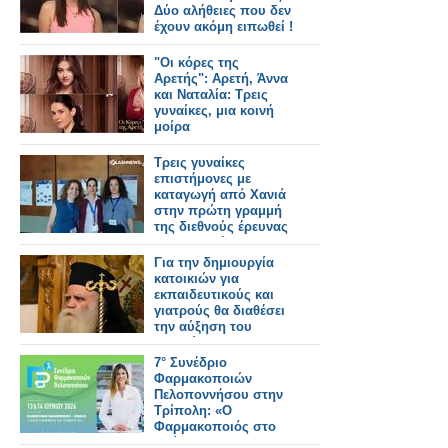
Δύο αλήθειες που δεν
έχουν ακόμη ειπωθεί !
Έρχεται στον Alpha!
"Οι κόρες της
Αρετής": Αρετή, Άννα
και Ναταλία: Τρεις
γυναίκες, μια κοινή
μοίρα
Τρεις γυναίκες
επιστήμονες με
καταγωγή από Χανιά
στην πρώτη γραμμή
της διεθνούς έρευνας
στη φυσική
Για την δημιουργία
κατοικιών για
εκπαιδευτικούς και
γιατρούς θα διαθέσει
την αύξηση του
μισθού του ο
Μητροπολίτης
7° Συνέδριο
Κυθήρων Σεραφείμ
Φαρμακοποιών
Πελοποννήσου στην
Τρίπολη: «Ο
Φαρμακοποιός στο
Επίκεντρο της