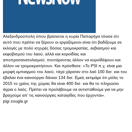
Αλεξανδρούπολη όπου βρίσκεται η κυρία Παπαρήγα τόνισε ότι
αυτό που πρέπει να ξέρουν οι εργαζόμενοι είναι ότι βαδίζουμε σε
εκλογές με πολύ ισχυρές δόσεις τρομοκρατίας, εκβιασμού και
εκφοβισμού του λαού, αλλά και κοροϊδίας και
αποπροσανατολισμού, ποντάροντας άλλον να κοροϊδέψουν και
άλλον να τρομοκρατήσουν. Και πρόσθεσε: »Το PSI π.χ. είναι μια
μορφή εμπαιγμού του λαού, τάχα χάρισαν στο λαό 100 δισ. και του
έβαλαν ένα καινούργιο δάνειο 134 δισ. Εμείς εκτιμάμε ότι μόλις το
2015 το χρέος της χώρας θα είναι 400 δισ. και θα το πληρώσει
άγρια ο λαός. Πρέπει να προλάβουμε να αντισταθούμε για να μην
βραχούμε απ’ τις καινούργιες καταιγίδες που έρχονται».
pigi zougla.gr