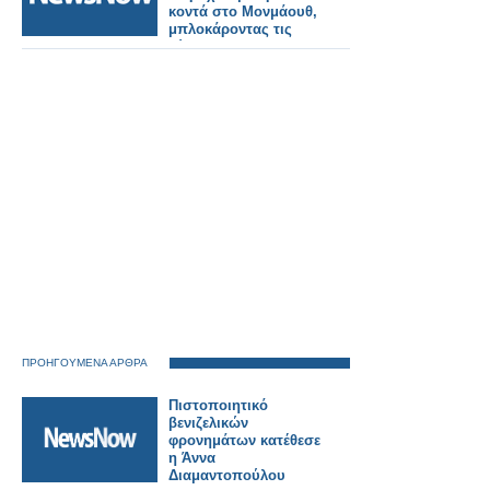
κοντά στο Μονμάουθ,
μπλοκάροντας τις
κύριες
σιδηροδρομικές
γραμμές του BNSF.
ΠΡΟΗΓΟΥΜΕΝΑ ΑΡΘΡΑ
Πιστοποιητικό
βενιζελικών
φρονημάτων κατέθεσε
η Άννα
Διαμαντοπούλου