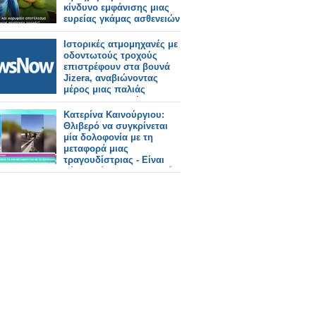
κίνδυνο εμφάνισης μιας
ευρείας γκάμας ασθενειών
Ιστορικές ατμομηχανές με
οδοντωτούς τροχούς
επιστρέφουν στα βουνά
Jizera, αναβιώνοντας
μέρος μιας παλιάς
Αυστρο-Πρωσικής
διαδρομής από το 1902
Κατερίνα Καινούργιου:
Θλιβερό να συγκρίνεται
μία δολοφονία με τη
μεταφορά μιας
τραγουδίστριας - Eίναι
δύο τελείως διαφορετικά
περιστατικά