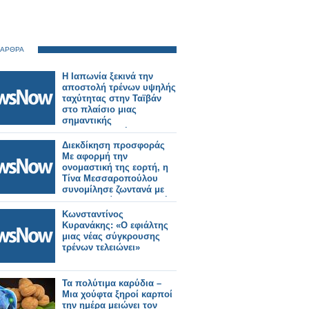
 ΑΡΘΡΑ
Η Ιαπωνία ξεκινά την
αποστολή τρένων υψηλής
ταχύτητας στην Ταϊβάν
στο πλαίσιο μιας
σημαντικής
σιδηροδρομικής
παραγγελίας.
Διεκδίκηση προσφοράς
Με αφορμή την
ονομαστική της εορτή, η
Τίνα Μεσσαροπούλου
συνομίλησε ζωντανά με
την Σταματίνα Τσιμτσιλή
και την τηλεοπτική της
Κωνσταντίνος
παρέα το πρωινό της
Κυρανάκης: «Ο εφιάλτης
Πέμπτης στο Happy Day
μιας νέας σύγκρουσης
του Alpha. Κι αυτό, μιας
τρένων τελειώνει»
και αμέσως μετά τις ευχές
στους συνεργάτες που
βρίσκονταν μπροστά και
Τα πολύτιμα καρύδια –
πίσω από τις κά
Μια χούφτα ξηροί καρποί
την ημέρα μειώνει τον