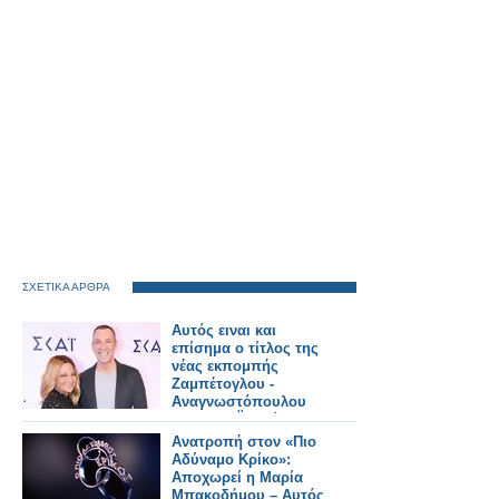
ΣΧΕΤΙΚΑ ΑΡΘΡΑ
Αυτός ειναι και
επίσημα ο τίτλος της
νέας εκπομπής
Ζαμπέτογλου -
Αναγνωστόπουλου
στον ΣΚΑΪ - Δείτε το
τρειλερ
Ανατροπή στον «Πιο
Αδύναμο Κρίκο»:
Αποχωρεί η Μαρία
Μπακοδήμου – Αυτός