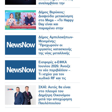
αναλαμβάνει την
παρουσίαση
Δήμος Βερύκιος:
Διαψεύδει μετακίνηση
στο Mega – «Το Happy
Day είναι και
παραμένει στην
καρδιά μου»
Δήμος Αμπελοκήπων-
Μενεμένης:
"Προχωρούν οι
εργασίες κατασκευής
της νέας μεταλλικής
πεζογέφυρας στην
οδό Καλλιθέας"
Εισφορές e-ΕΦΚΑ
Ιουνίου 2026: Άνοιξε
το νέο περιβάλλον –
Τι ισχύει για τον
κωδικό RF και τις
πάγιες εντολές
ΣΚΑΪ: Αυτός θα είναι
στο πλευρό του
Δημήτρη Οικονόμου
μετά την αποχώρηση
Παυλόπουλου