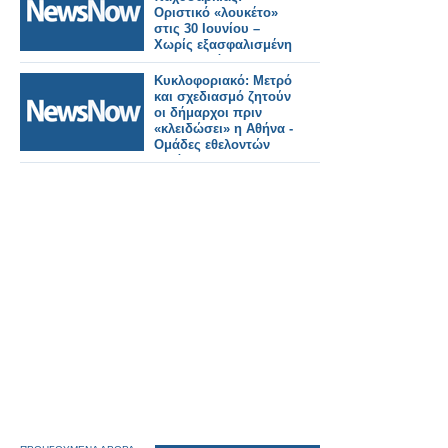
Οριστικό «λουκέτο»
στις 30 Ιουνίου –
Χωρίς εξασφαλισμένη
χρηματοδότηση η
επανεκκίνηση
Κυκλοφοριακό: Μετρό
και σχεδιασμό ζητούν
οι δήμαρχοι πριν
«κλειδώσει» η Αθήνα -
Ομάδες εθελοντών
κατά των
βανδαλισμών
επιστρατεύει το
υπουργείο.