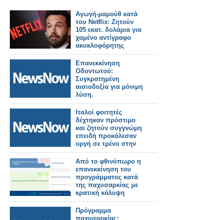
Αγωγή-μαμούθ κατά
του Netflix: Ζητούν
105 εκατ. δολάρια για
χαμένο αντίγραφο
ακυκλοφόρητης
ταινίας
Επανεκκίνηση
Οδοντωτού:
Συγκρατημένη
αισιοδοξία για μόνιμη
λύση.
Ιταλοί φοιτητές
δέχτηκαν πρόστιμο
και ζητούν συγγνώμη
επειδή προκάλεσαν
οργή σε τρένο στην
Μπανγκόκ.
Από το φθινόπωρο η
επανεκκίνηση του
προγράμματος κατά
της παχυσαρκίας με
κρατική κάλυψη
Πρόγραμμα
παχυσαρκίας: