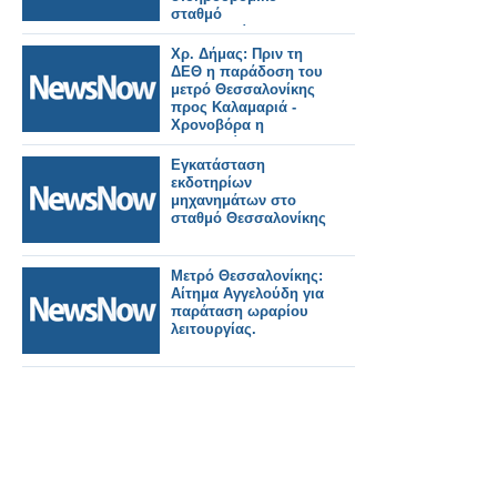
σταθμό
Θεσσαλονίκης.
Χρ. Δήμας: Πριν τη
ΔΕΘ η παράδοση του
μετρό Θεσσαλονίκης
προς Καλαμαριά -
Χρονοβόρα η
διαδικασία για τις
πιστοποιήσεις, αλλά
Εγκατάσταση
απαραίτητη.
εκδοτηρίων
μηχανημάτων στο
σταθμό Θεσσαλονίκης
Μετρό Θεσσαλονίκης:
Αίτημα Αγγελούδη για
παράταση ωραρίου
λειτουργίας.