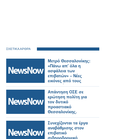
ΣΧΕΤΙΚΑ ΑΡΘΡΑ
Μετρό Θεσσαλονίκης:
«Πάνω απ' όλα η
ασφάλεια των
επιβατών» – Νέες
εικόνες από τους
σταθμούς της
Καλαμαριάς.
Απάντηση ΟΣΕ σε
ερώτηση πολίτη για
τον δυτικό
προαστιακό
Θεσσαλονίκης.
Συνεχίζονται τα έργα
αναβάθμισης στον
επιβατικό
σιδηροδρομικό