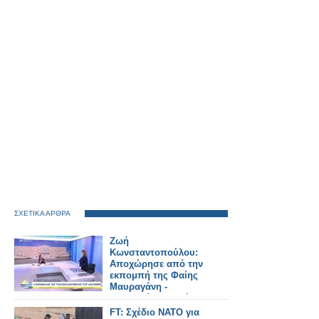
ΣΧΕΤΙΚΑ ΑΡΘΡΑ
Ζωή
Κωνσταντοπούλου:
Αποχώρησε από την
εκπομπή της Φαίης
Μαυραγάνη -
Μαυραγάνη: Κανένας
πολιτικός δεν θα μας
FT: Σχέδιο ΝΑΤΟ για