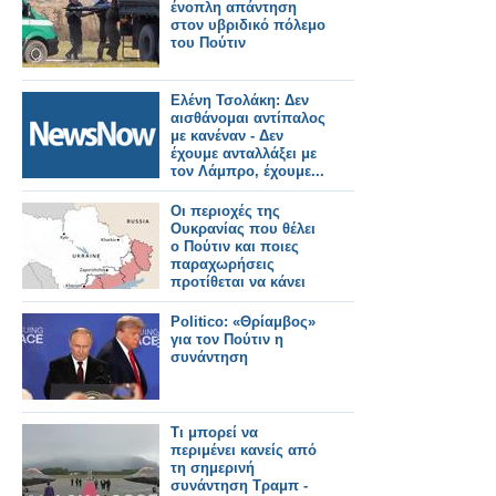
επιβάλλει τι θα
ένοπλη απάντηση
ρωτάμε
στον υβριδικό πόλεμο
του Πούτιν
Ελένη Τσολάκη: Δεν
αισθάνομαι αντίπαλος
με κανέναν - Δεν
έχουμε ανταλλάξει με
τον Λάμπρο, έχουμε...
Οι περιοχές της
Ουκρανίας που θέλει
ο Πούτιν και ποιες
παραχωρήσεις
προτίθεται να κάνει
Politico: «Θρίαμβος»
για τον Πούτιν η
συνάντηση
Τι μπορεί να
περιμένει κανείς από
τη σημερινή
συνάντηση Τραμπ -