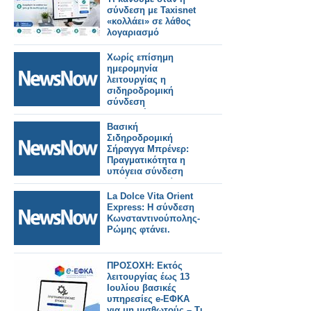
σύνδεση με Taxisnet
«κολλάει» σε λάθος
λογαριασμό
Χωρίς επίσημη
ημερομηνία
λειτουργίας η
σιδηροδρομική
σύνδεση
Βουδαπέστης–
Βελιγραδίου.
Βασική
Σιδηροδρομική
Σήραγγα Μπρένερ:
Πραγματικότητα η
υπόγεια σύνδεση
Ιταλίας–Αυστρίας.
La Dolce Vita Orient
Express: Η σύνδεση
Κωνσταντινούπολης-
Ρώμης φτάνει.
ΠΡΟΣΟΧΗ: Εκτός
λειτουργίας έως 13
Ιουλίου βασικές
υπηρεσίες e-ΕΦΚΑ
για μη μισθωτούς – Τι