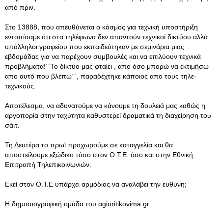
από πριν.
Στο 13888, που απευθύνεται ο κόσμος για τεχνική υποστήριξη
εντοπίσαμε ότι στα τηλέφωνα δεν απαντούν τεχνικοί δικτύου αλλά
υπάλληλοι γραφείου που εκπαιδεύτηκαν με σεμινάρια μιας
εβδομάδας για να παρέχουν συμβουλές και να επιλύουν τεχνικά
προβλήματα!΄΄Το δίκτυο μας φταίει , απο όσο μπορώ να εκτιμήσω
απο αυτό που βλέπω΄΄, παραδέχτηκε κάποιος απο τους τηλε-
τεχνικούς.
Αποτέλεσμα, να αδυνατούμε να κάνουμε τη δουλειά μας καθώς η
αργοπορία στην ταχύτητα καθυστερεί δραματικά τη διαχείρηση του
σάιτ.
Τη Δευτέρα το πρωϊ προχωρούμε σε καταγγελία και θα
αποστείλουμε εξώδικο τόσο στον Ο.Τ.Ε. όσο και στην Εθνική
Επιτροπή Τηλεπικοινωνιών.
Εκεί στον Ο.Τ.Ε υπάρχει αρμόδιος να αναλάβει την ευθύνη;
Η δημοσιογραφική ομάδα του αgioritikovima.gr