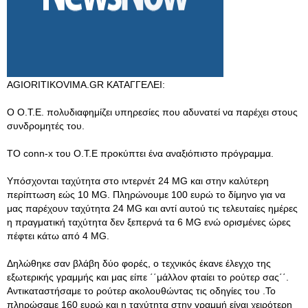
AGIORITIKOVIMA.GR ΚΑΤΑΓΓΕΛΕΙ:
Ο Ο.Τ.Ε. πολυδιαφημίζει υπηρεσίες που αδυνατεί να παρέχει στους
συνδρομητές του.
ΤΟ conn-x του Ο.Τ.Ε προκύπτει ένα αναξιόπιστο πρόγραμμα.
Υπόσχονται ταχύτητα στο ιντερνέτ 24 MG και στην καλύτερη
περίπτωση εώς 10 MG. Πληρώνουμε 100 ευρώ το δίμηνο για να
μας παρέχουν ταχύτητα 24 MG και αντί αυτού τις τελευταίες ημέρες
η πραγματική ταχύτητα δεν ξεπερνά τα 6 MG ενώ ορισμένες ώρες
πέφτει κάτω από 4 MG.
Δηλώθηκε σαν βλάβη δύο φορές, ο τεχνικός έκανε έλεγχο της
εξωτερικής γραμμής και μας είπε ΄΄μάλλον φταίει το ρούτερ σας΄΄.
Αντικαταστήσαμε το ρούτερ ακολουθώντας τις οδηγίες του .Το
πληρώσαμε 160 ευρώ και η ταχύτητα στην γραμμή είναι χειρότερη