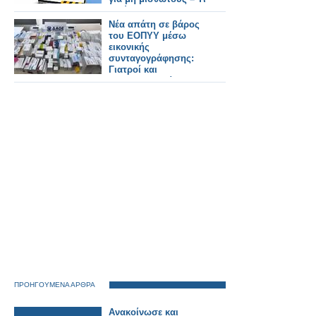
ισχύει για τους
φαρμακοποιούς
Νέα απάτη σε βάρος
του ΕΟΠΥΥ μέσω
εικονικής
συνταγογράφησης:
Γιατροί και
φαρμακοποιοί στο
κόλπο, άνω των
400.000 ευρώ η ζημιά
ΠΡΟΗΓΟΥΜΕΝΑ ΑΡΘΡΑ
Ανακοίνωσε και