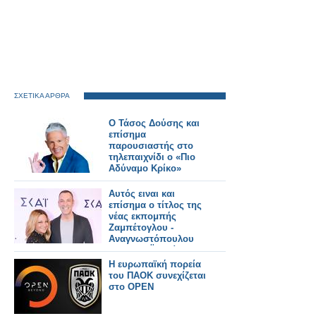
ΣΧΕΤΙΚΑ ΑΡΘΡΑ
Ο Τάσος Δούσης και
επίσημα
παρουσιαστής στο
τηλεπαιχνίδι ο «Πιο
Αδύναμο Κρίκο»
Αυτός ειναι και
επίσημα ο τίτλος της
νέας εκπομπής
Ζαμπέτογλου -
Αναγνωστόπουλου
στον ΣΚΑΪ - Δείτε το
τρειλερ
Η ευρωπαϊκή πορεία
του ΠΑΟΚ συνεχίζεται
στο OPEN