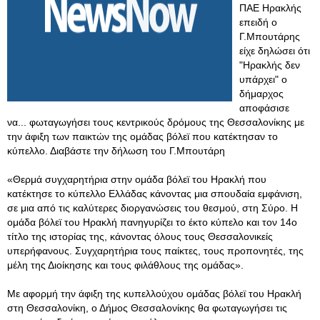
ΠΑΕ Ηρακλής
επειδή ο
Γ.Μπουτάρης
είχε δηλώσει ότι
"Ηρακλής δεν
υπάρχει" ο
δήμαρχος
αποφάσισε
να... φωταγωγήσει τους κεντρικούς δρόμους της Θεσσαλονίκης με
την άφιξη των παικτών της ομάδας βόλεϊ που κατέκτησαν το
κύπελλο. Διαβάστε την δήλωση του Γ.Μπουτάρη
«Θερμά συγχαρητήρια στην ομάδα βόλεϊ του Ηρακλή που
κατέκτησε το κύπελλο Ελλάδας κάνοντας μια σπουδαία εμφάνιση,
σε μια από τις καλύτερες διοργανώσεις του θεσμού, στη Σύρο. Η
ομάδα βόλεϊ του Ηρακλή πανηγυρίζει το έκτο κύπελο και τον 14ο
τίτλο της ιστορίας της, κάνοντας όλους τους Θεσσαλονικείς
υπερήφανους. Συγχαρητήρια τους παίκτες, τους προπονητές, της
μέλη της Διοίκησης και τους φιλάθλους της ομάδας».
Με αφορμή την άφιξη της κυπελλούχου ομάδας βόλεϊ του Ηρακλή
στη Θεσσαλονίκη, ο Δήμος Θεσσαλονίκης θα φωταγωγήσει τις