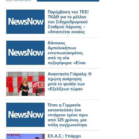
Παρέμβαση του ΤΕΕ/
ΤΚΔΘ για το μέλλον
του Σιδηροδρομικού
Σταθμού Λάρισας –
«Απαιτείται ενιαίος
σχεδιασμός για την
πόλη».
Κάτοικος
Αμπελοκήπων
εντυπωσιασμένος
από τη νέα
πεζογέφυρα: «Είναι
κόσμημα για την
πόλη»
Αναστασία Γιάμαλη: Η
πρώτη ανάρτηση
μετά το φινάλε των
«Εξελίξεων τώρα»
Όταν η Γερμανία
κατασκεύασε ένα
ιπτάμενο τρένο πριν
από 125 χρόνια, μια
πόλη συγχωνεύτηκε
από κάτω του.
ΕΛ.Α.Σ.: Υπάρχει