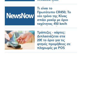
"λανθασμένα
τοποθετημένη,
Τι είναι το
δυσδιάκριτη και
Πρωτότυπο CR450; Το
βρώμικη.
νέο τρένο της Κίνας
σπάει ρεκόρ με όριο
ταχύτητας 450 km/h
και προκαλεί
παγκόσμιο
Τράπεζες - κάρτες:
ενδιαφέρον
Διπλασιάζεται στα
20€ το όριο για τις
φτηνές προμήθειες σε
πληρωμές με POS