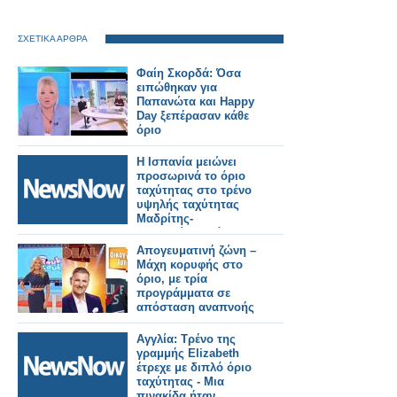
ΣΧΕΤΙΚΑ ΑΡΘΡΑ
Φαίη Σκορδά: Όσα
ειπώθηκαν για
Παπανώτα και Happy
Day ξεπέρασαν κάθε
όριο
Η Ισπανία μειώνει
προσωρινά το όριο
ταχύτητας στο τρένο
υψηλής ταχύτητας
Μαδρίτης-
Βαρκελώνης λόγω
βλάβης στις γραμμές
Απογευματινή ζώνη –
Μάχη κορυφής στο
όριο, με τρία
προγράμματα σε
απόσταση αναπνοής
Αγγλία: Τρένο της
γραμμής Elizabeth
έτρεχε με διπλό όριο
ταχύτητας - Μια
πινακίδα ήταν