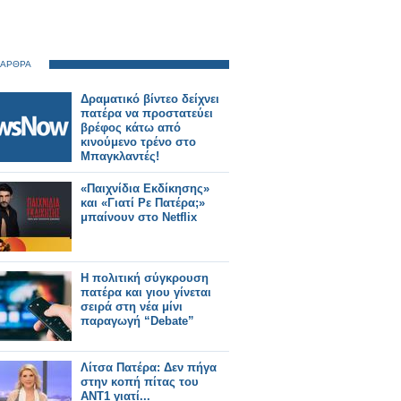
 ΑΡΘΡΑ
Δραματικό βίντεο δείχνει
πατέρα να προστατεύει
βρέφος κάτω από
κινούμενο τρένο στο
Μπαγκλαντές!
«Παιχνίδια Εκδίκησης»
και «Γιατί Ρε Πατέρα;»
μπαίνουν στο Netflix
Η πολιτική σύγκρουση
πατέρα και γιου γίνεται
σειρά στη νέα μίνι
παραγωγή “Debate”
Λίτσα Πατέρα: Δεν πήγα
στην κοπή πίτας του
ΑΝΤ1 γιατί...