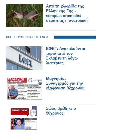
Από τη χλωρίδα της
Ελληνικής Γης -
serapias orientalis/
σεράπιας η ανατολική
ΠΡΟΗΓΟΥΜΕΝΑ PHOTO ΝΕΑ
ΕΦΕΤ: Ανακαλούνται
τυριά από τον
Σκλαβενίτη λόγω
λιστέριας
Μαγνησία:
Συναγερμός για την
εξαφάνιση 92χρονου
Σώος βρέθηκε ο
50χρονος