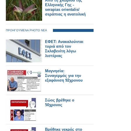
Από τη χλωρίδα της
Ελληνικής Γης -
serapias orientalis/
σεράπιας η ανατολική
ΠΡΟΗΓΟΥΜΕΝΑ PHOTO ΝΕΑ
ΕΦΕΤ: Ανακαλούνται
τυριά από τον
Σκλαβενίτη λόγω
λιστέριας
Μαγνησία:
Συναγερμός για την
εξαφάνιση 92χρονου
Σώος βρέθηκε ο
50χρονος
Βρήθηκε νεκρός στο