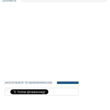
ΣΧΟΛΙΑΣΤΕ
ΑΚΟΛΟΥΘΗΣΤΕ ΤΟ NEWSNOWGR.COM