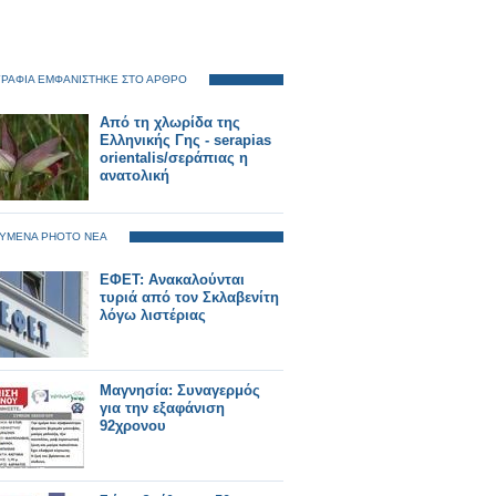
ΡΑΦΙΑ ΕΜΦΑΝΙΣΤΗΚΕ ΣΤΟ ΑΡΘΡΟ
Από τη χλωρίδα της
Ελληνικής Γης - serapias
orientalis/σεράπιας η
ανατολική
ΥΜΕΝΑ PHOTO ΝΕΑ
ΕΦΕΤ: Ανακαλούνται
τυριά από τον Σκλαβενίτη
λόγω λιστέριας
Μαγνησία: Συναγερμός
για την εξαφάνιση
92χρονου