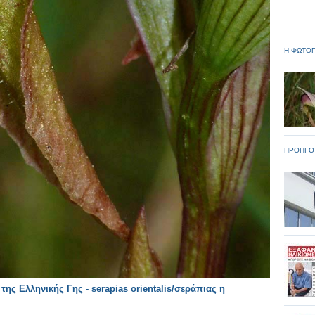
Η ΦΩΤΟΓ
ΠΡΟΗΓΟ
ης Ελληνικής Γης - serapias orientalis/σεράπιας η