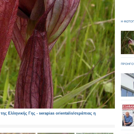
Η ΦΩΤΟΓ
ΠΡΟΗΓΟ
ης Ελληνικής Γης - serapias orientalis/σεράπιας η