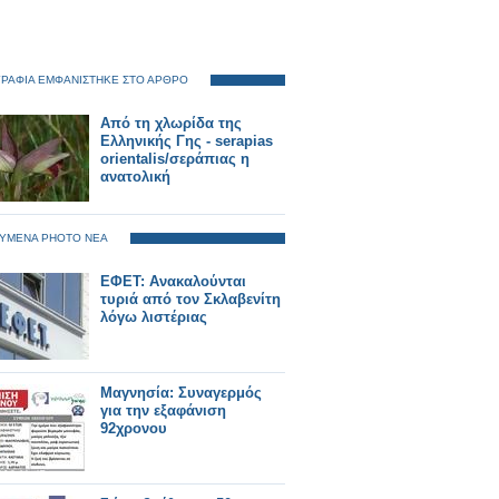
ΡΑΦΙΑ ΕΜΦΑΝΙΣΤΗΚΕ ΣΤΟ ΑΡΘΡΟ
Από τη χλωρίδα της
Ελληνικής Γης - serapias
orientalis/σεράπιας η
ανατολική
ΥΜΕΝΑ PHOTO ΝΕΑ
ΕΦΕΤ: Ανακαλούνται
τυριά από τον Σκλαβενίτη
λόγω λιστέριας
Μαγνησία: Συναγερμός
για την εξαφάνιση
92χρονου