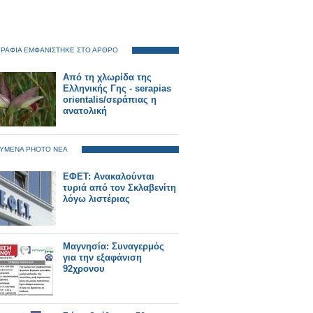
ΡΑΦΙΑ ΕΜΦΑΝΙΣΤΗΚΕ ΣΤΟ ΑΡΘΡΟ
Από τη χλωρίδα της
Ελληνικής Γης - serapias
orientalis/σεράπιας η
ανατολική
ΥΜΕΝΑ PHOTO ΝΕΑ
ΕΦΕΤ: Ανακαλούνται
τυριά από τον Σκλαβενίτη
λόγω λιστέριας
Μαγνησία: Συναγερμός
για την εξαφάνιση
92χρονου