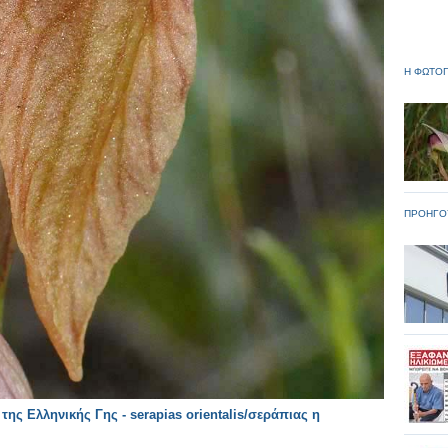
Η ΦΩΤΟΓ
ΠΡΟΗΓΟ
ης Ελληνικής Γης - serapias orientalis/σεράπιας η