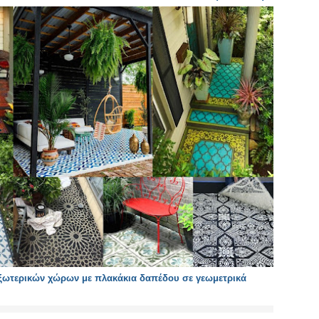
ξωτερικών χώρων με πλακάκια δαπέδου σε γεωμετρικά