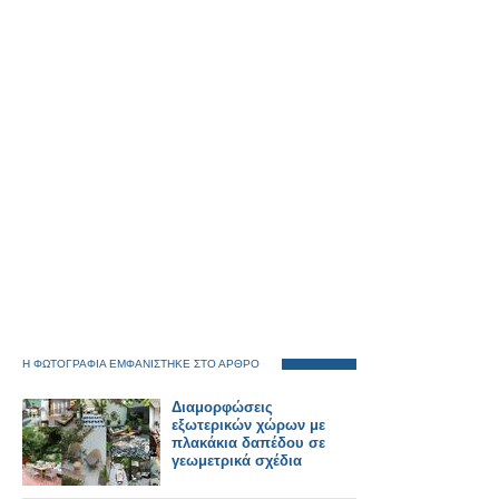
Η ΦΩΤΟΓΡΑΦΙΑ ΕΜΦΑΝΙΣΤΗΚΕ ΣΤΟ ΑΡΘΡΟ
Διαμορφώσεις
εξωτερικών χώρων με
πλακάκια δαπέδου σε
γεωμετρικά σχέδια