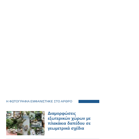
Η ΦΩΤΟΓΡΑΦΙΑ ΕΜΦΑΝΙΣΤΗΚΕ ΣΤΟ ΑΡΘΡΟ
Διαμορφώσεις
εξωτερικών χώρων με
πλακάκια δαπέδου σε
γεωμετρικά σχέδια