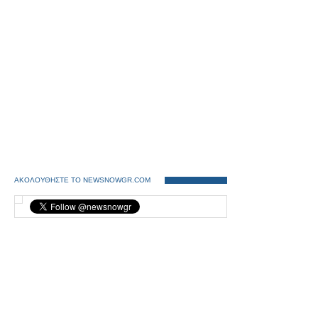
ΑΚΟΛΟΥΘΗΣΤΕ ΤΟ NEWSNOWGR.COM