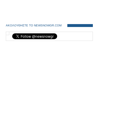
ΑΚΟΛΟΥΘΗΣΤΕ ΤΟ NEWSNOWGR.COM