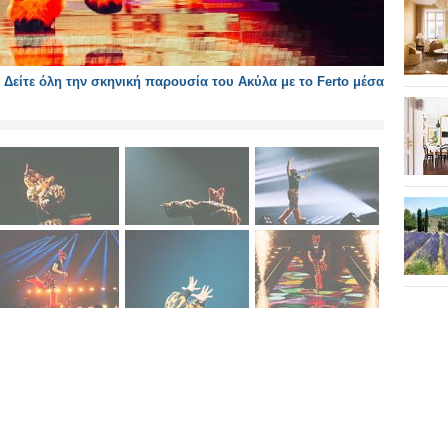
 Δείτε όλη την σκηνική παρουσία του Ακύλα με το Ferto μέσα