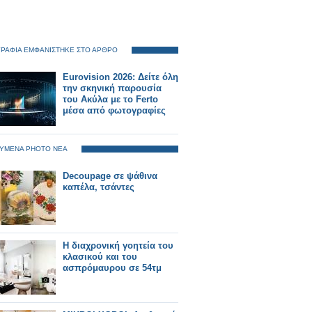
ΡΑΦΙΑ ΕΜΦΑΝΙΣΤΗΚΕ ΣΤΟ ΑΡΘΡΟ
Eurovision 2026: Δείτε όλη
την σκηνική παρουσία
του Ακύλα με το Ferto
μέσα από φωτογραφίες
ΥΜΕΝΑ PHOTO ΝΕΑ
Decoupage σε ψάθινα
καπέλα, τσάντες
Η διαχρονική γοητεία του
κλασικού και του
ασπρόμαυρου σε 54τμ