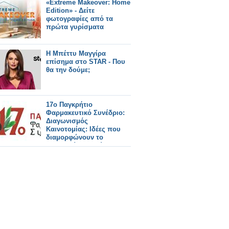
«Extreme Makeover: Home
Edition» - Δείτε
φωτογραφίες από τα
πρώτα γυρίσματα
Η Μπέττυ Μαγγίρα
επίσημα στο STAR - Που
θα την δούμε;
17ο Παγκρήτιο
Φαρμακευτικό Συνέδριο:
Διαγωνισμός
Καινοτομίας: Ιδέες που
διαμορφώνουν το
φαρμακείο του αύριο