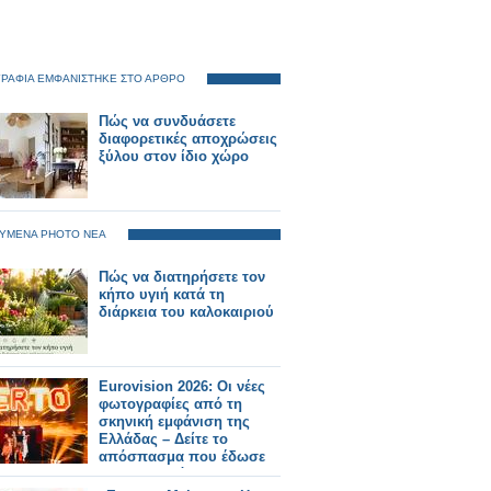
ΡΑΦΙΑ ΕΜΦΑΝΙΣΤΗΚΕ ΣΤΟ ΑΡΘΡΟ
Πώς να συνδυάσετε
διαφορετικές αποχρώσεις
ξύλου στον ίδιο χώρο
ΥΜΕΝΑ PHOTO ΝΕΑ
Πώς να διατηρήσετε τον
κήπο υγιή κατά τη
διάρκεια του καλοκαιριού
Eurovision 2026: Οι νέες
φωτογραφίες από τη
σκηνική εμφάνιση της
Ελλάδας – Δείτε το
απόσπασμα που έδωσε
στη δημοσιότητα η ΕΡΤ