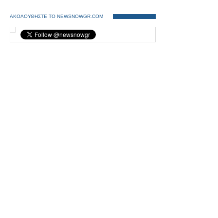
ΑΚΟΛΟΥΘΗΣΤΕ ΤΟ NEWSNOWGR.COM