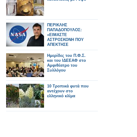
ΠΕΡΙΚΛΗΣ
ΠΑΠΑΔΟΠΟΥΛΟΣ:
«ΕΙΜΑΣΤΕ
ΑΣΤΡΟΣΚΟΝΗ ΠΟΥ
ΑΠΕΚΤΗΣΕ
ΣΥΝΕΙΔΗΣΗ» – Ο
ΗΓΕΤΗΣ ΤΗΣ NASA
Ημερίδες του Π.Φ.Σ.
ΠΙΣΩ ΑΠΟ ΤΟ Artemis
και του ΙΔΕΕΑΦ στο
II
Αμφιθέατρο του
Συλλόγου
10 Τροπικά φυτά που
αντέχουν στο
ελληνικό κλίμα