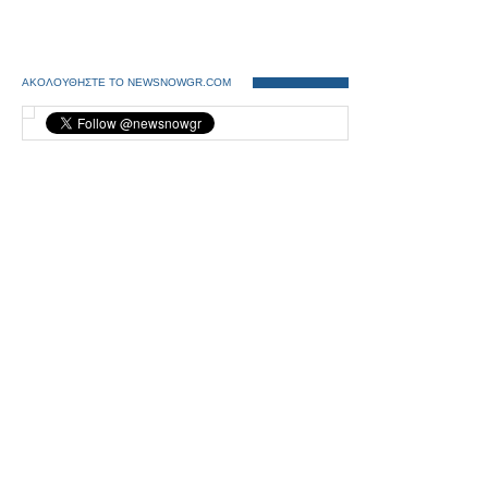
ΑΚΟΛΟΥΘΗΣΤΕ ΤΟ NEWSNOWGR.COM