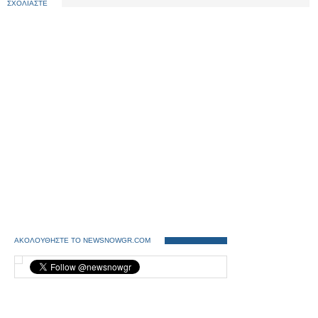
ΣΧΟΛΙΑΣΤΕ
ΑΚΟΛΟΥΘΗΣΤΕ ΤΟ NEWSNOWGR.COM