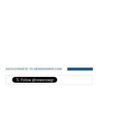
ΑΚΟΛΟΥΘΗΣΤΕ ΤΟ NEWSNOWGR.COM