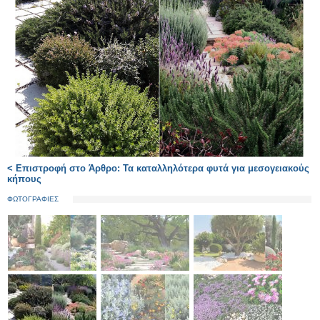
< Επιστροφή στο Άρθρο: Τα καταλληλότερα φυτά για μεσογειακούς
κήπους
ΦΩΤΟΓΡΑΦΙΕΣ