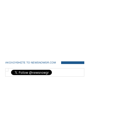
ΑΚΟΛΟΥΘΗΣΤΕ ΤΟ NEWSNOWGR.COM